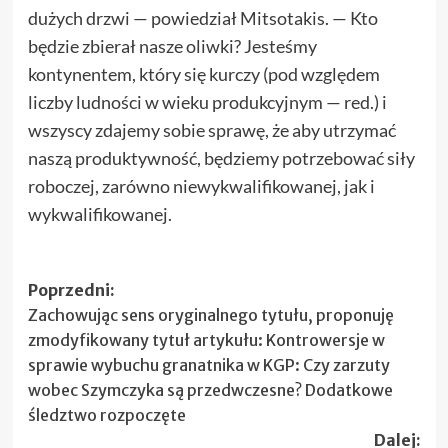
dużych drzwi — powiedział Mitsotakis. — Kto
będzie zbierał nasze oliwki? Jesteśmy
kontynentem, który się kurczy (pod względem
liczby ludności w wieku produkcyjnym — red.) i
wszyscy zdajemy sobie sprawę, że aby utrzymać
naszą produktywność, będziemy potrzebować siły
roboczej, zarówno niewykwalifikowanej, jak i
wykwalifikowanej.
Zobacz
Poprzedni:
Zachowując sens oryginalnego tytułu, proponuję
wpisy
zmodyfikowany tytuł artykułu: Kontrowersje w
sprawie wybuchu granatnika w KGP: Czy zarzuty
wobec Szymczyka są przedwczesne? Dodatkowe
śledztwo rozpoczęte
Dalej: