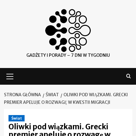
Skip
to
content
GADŻETY I PORADY – 7 DNI W TYGODNIU
Menu
główne
STRONA GŁÓWNA
ŚWIAT
OLIWKI POD WIĄZKAMI. GRECKI
PREMIER APELUJE O ROZWAGĘ W KWESTII MIGRACJI
Świat
Oliwki pod wiązkami. Grecki
premier apeluje o rozwagę w