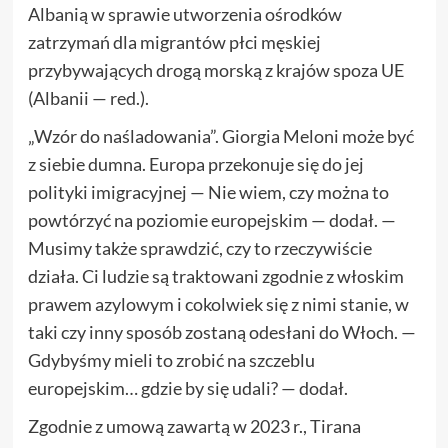
Albanią w sprawie utworzenia ośrodków
zatrzymań dla migrantów płci męskiej
przybywających drogą morską z krajów spoza UE
(Albanii — red.).
„Wzór do naśladowania”. Giorgia Meloni może być
z siebie dumna. Europa przekonuje się do jej
polityki imigracyjnej — Nie wiem, czy można to
powtórzyć na poziomie europejskim — dodał. —
Musimy także sprawdzić, czy to rzeczywiście
działa. Ci ludzie są traktowani zgodnie z włoskim
prawem azylowym i cokolwiek się z nimi stanie, w
taki czy inny sposób zostaną odesłani do Włoch. —
Gdybyśmy mieli to zrobić na szczeblu
europejskim… gdzie by się udali? — dodał.
Zgodnie z umową zawartą w 2023 r., Tirana