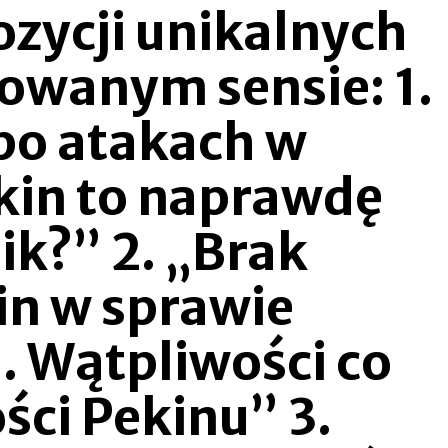
ozycji unikalnych
owanym sensie: 1.
po atakach w
ekin to naprawdę
ik?” 2. „Brak
in w sprawie
. Wątpliwości co
ci Pekinu” 3.