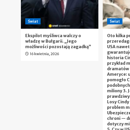
Świat
Świat
Ekspilot myśliwca walczy o
Oto kilka p
władzę w Bułgarii. „Jego
przeredago
możliwości pozostają zagadką”
USA nawet 
gwarantuj
16 kwietnia, 2026
historia Ci
przykład 
dramatów 
Ameryce: u
pomogło Ci
podobnych
miliony 3.
prawdziwy 
Losy Cindy
problem mi
Ubezpiecze
chroni — d
dotyczy m
5. Czy w U