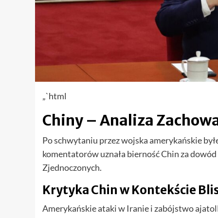
„`html
Chiny – Analiza Zachow
Po schwytaniu przez wojska amerykańskie był
komentatorów uznała bierność Chin za dowód i
Zjednoczonych.
Krytyka Chin w Kontekście Bl
Amerykańskie ataki w Iranie i zabójstwo ajat