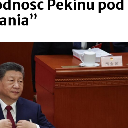
odność Pekinu pod
ania”