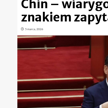
Chin – wiaryg
znakiem zapyt
5 marca, 2026