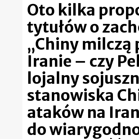
Oto kilka prop
tytułów o zach
„Chiny milczą 
Iranie – czy P
lojalny sojuszn
stanowiska Ch
ataków na Iran
do wiarygodnoś