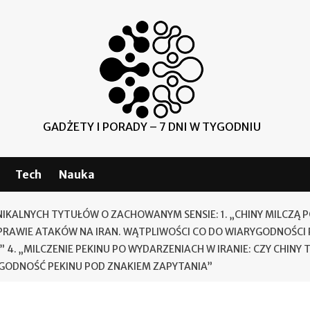
GADŻETY I PORADY – 7 DNI W TYGODNIU
Tech
Nauka
NIKALNYCH TYTUŁÓW O ZACHOWANYM SENSIE: 1. „CHINY MILCZĄ P
 SPRAWIE ATAKÓW NA IRAN. WĄTPLIWOŚCI CO DO WIARYGODNOŚCI
. „MILCZENIE PEKINU PO WYDARZENIACH W IRANIE: CZY CHINY T
ARYGODNOŚĆ PEKINU POD ZNAKIEM ZAPYTANIA”