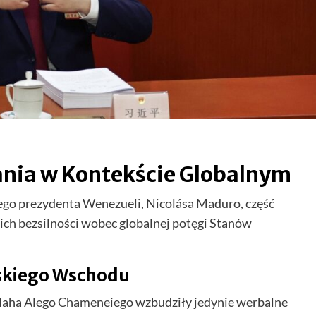
ania w Kontekście Globalnym
ego prezydenta Wenezueli, Nicolása Maduro, część
ch bezsilności wobec globalnej potęgi Stanów
iskiego Wschodu
ollaha Alego Chameneiego wzbudziły jedynie werbalne