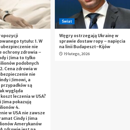
Świat
ropozycji
Węgry ostrzegają Ukrainę w
wanego tytułu: 1. W
sprawie dostaw ropy – napięcia
ubezpieczenie nie
na linii Budapeszt–Kijów
e ochrony zdrowia –
19 lutego, 2026
ndy i Jima to tylko
milionów podobnych
2. Cena zdrowia w
bezpieczenie nie
ndy i Jimowi, a
 przypadków są
 Jak wygląda
koszt leczenia w USA?
 i Jima pokazują
lionów 4.
nie w USA nie zawsze
ramat Cindy i Jima
ilionów Amerykanów
SA zdrowie jest na