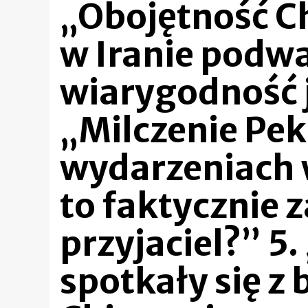
„Obojętność C
w Iranie podwa
wiarygodność j
„Milczenie Pek
wydarzeniach w
to faktycznie 
przyjaciel?” 5.
spotkały się z 