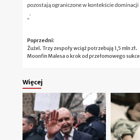
pozostają ograniczone w kontekście dominacji m
„`
Zobacz
Poprzedni:
Żużel. Trzy zespoły wciąż potrzebują 1,5 mln zł.
wpisy
Moonfin Malesa o krok od przełomowego sukce
Więcej