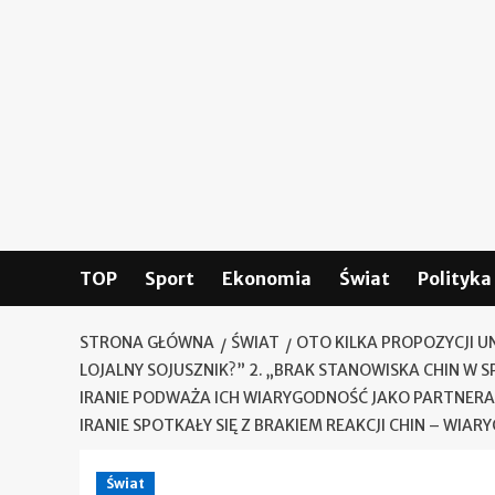
Skip
to
content
TOP
Sport
Ekonomia
Świat
Polityka
STRONA GŁÓWNA
ŚWIAT
OTO KILKA PROPOZYCJI U
LOJALNY SOJUSZNIK?” 2. „BRAK STANOWISKA CHIN W
IRANIE PODWAŻA ICH WIARYGODNOŚĆ JAKO PARTNERA” 4
IRANIE SPOTKAŁY SIĘ Z BRAKIEM REAKCJI CHIN – WI
Świat