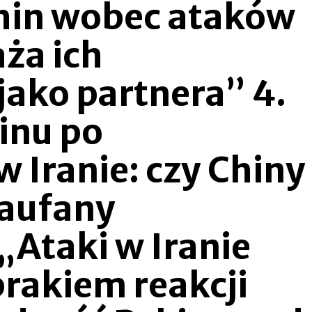
hin wobec ataków
ża ich
ako partnera” 4.
inu po
 Iranie: czy Chiny
zaufany
 „Ataki w Iranie
brakiem reakcji