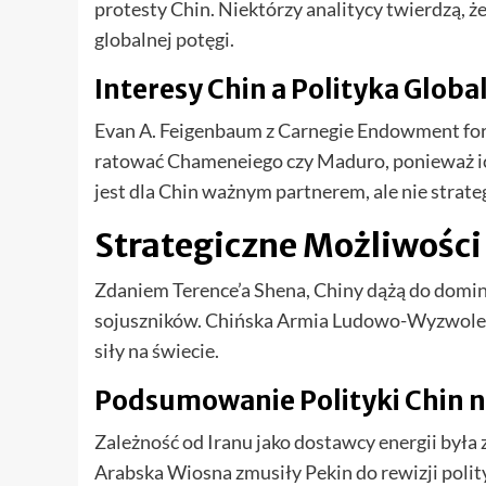
protesty Chin. Niektórzy analitycy twierdzą, ż
globalnej potęgi.
Interesy Chin a Polityka Globa
Evan A. Feigenbaum z Carnegie Endowment for 
ratować Chameneiego czy Maduro, ponieważ ic
jest dla Chin ważnym partnerem, ale nie strate
Strategiczne Możliwości
Zdaniem Terence’a Shena, Chiny dążą do domina
sojuszników. Chińska Armia Ludowo-Wyzwoleńcz
siły na świecie.
Podsumowanie Polityki Chin n
Zależność od Iranu jako dostawcy energii była 
Arabska Wiosna zmusiły Pekin do rewizji polit