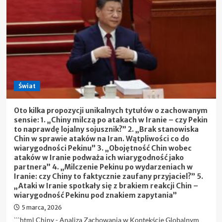
walczy
o
władzę
w
Bułgarii.
„Jego
możliwości
pozostają
zagadką”
Świat
Oto kilka propozycji unikalnych tytułów o zachowanym
sensie: 1. „Chiny milczą po atakach w Iranie – czy Pekin
to naprawdę lojalny sojusznik?” 2. „Brak stanowiska
Chin w sprawie ataków na Iran. Wątpliwości co do
wiarygodności Pekinu” 3. „Obojętność Chin wobec
ataków w Iranie podważa ich wiarygodność jako
partnera” 4. „Milczenie Pekinu po wydarzeniach w
Iranie: czy Chiny to faktycznie zaufany przyjaciel?” 5.
„Ataki w Iranie spotkały się z brakiem reakcji Chin –
wiarygodność Pekinu pod znakiem zapytania”
5 marca, 2026
```html Chiny - Analiza Zachowania w Kontekście Globalnym