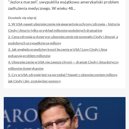
"Jeziora marzeń", uwypukliła wyjątkowo amerykański problem
zadłużenia medycznego. W wieku 48...
Dowiedz
Dowiedz się więcej
się
1. W USA nawet ubezpieczenie nie gwarantuje ochrony zdrowia – historia
więcej
Cindy i Jima to tylko przykład milionów podobnych dramatów
o
2. Cena zdrowia w Ameryce: ubezpieczenie nie pomogło Cindy i Jimowi, a
Oto
podobnych przypadków są miliony
kilka
3. Jak wygląda prawdziwy koszt leczenia w USA? Losy Cindy i Jima
propozycji
przeredagowanego
pokazują problem milionów
tytułu:
4. Ubezpieczenie w USA nie zawsze chroni — dramat Cindy i Jima dotyczy
milionów Amerykanów
5. Czy w USA zdrowie jest na sprzedaż? Nawet z ubezpieczeniem miliony,
jak Cindy i Jim, zostają bez pomocy