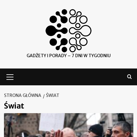
Skip
to
content
GADŻETY I PORADY – 7 DNI W TYGODNIU
Menu
główne
STRONA GŁÓWNA
ŚWIAT
Świat