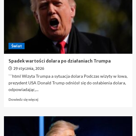
Świat
Spadek wartości dolara po działaniach Trumpa
29 stycznia, 2026
```html Wizyta Trumpa a sytuacja dolara Podczas wizyty w Iowa,
prezydent USA Donald Trump odniósł się do osłabienia dolara,
odpowiadając,...
Dowiedz
Dowiedz się więcej
się
więcej
o
Spadek
wartości
dolara