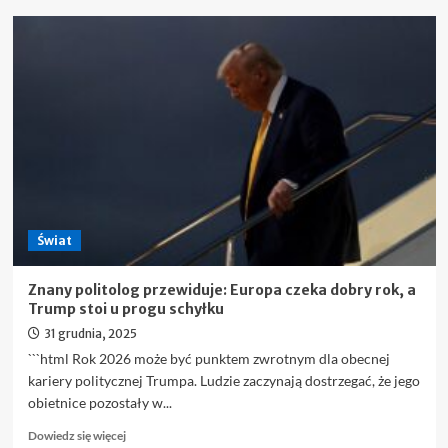
o
Sojusz
NATO
w
kryzysie
istnienia.
„Trump
nie
zamierza
odpuścić”
Świat
Znany politolog przewiduje: Europa czeka dobry rok, a
Trump stoi u progu schyłku
31 grudnia, 2025
```html Rok 2026 może być punktem zwrotnym dla obecnej
kariery politycznej Trumpa. Ludzie zaczynają dostrzegać, że jego
obietnice pozostały w...
Dowiedz
Dowiedz się więcej