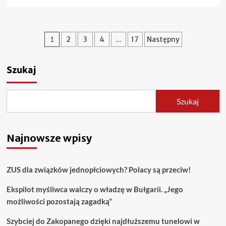
się
więcej
o
Znany
Stronicowanie
1
2
3
4
…
17
Następny
politolog
przewiduje:
wpisów
Europa
Szukaj
czeka
dobry
rok,
a
Szukaj
Trump
stoi
u
Najnowsze wpisy
progu
schyłku
ZUS dla związków jednopłciowych? Polacy są przeciw!
Ekspilot myśliwca walczy o władzę w Bułgarii. „Jego
możliwości pozostają zagadką”
Szybciej do Zakopanego dzięki najdłuższemu tunelowi w