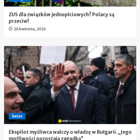
ZUS dla związków jednopłciowych? Polacy są
przeciw!
20 kwietnia, 2026
Świat
Ekspilot myśliwca walczy o władzę w Bułgarii. „Jego
możliwości pozostają zagadką”