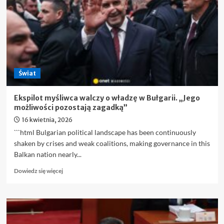
Świat
Ekspilot myśliwca walczy o władzę w Bułgarii. „Jego
możliwości pozostają zagadką”
16 kwietnia, 2026
```html Bulgarian political landscape has been continuously
shaken by crises and weak coalitions, making governance in this
Balkan nation nearly...
Dowiedz
Dowiedz się więcej
się
więcej
o
Ekspilot
myśliwca