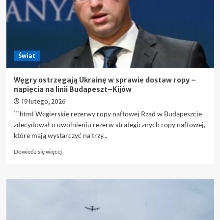
Świat
Węgry ostrzegają Ukrainę w sprawie dostaw ropy –
napięcia na linii Budapeszt–Kijów
19 lutego, 2026
```html Węgierskie rezerwy ropy naftowej Rząd w Budapeszcie
zdecydował o uwolnieniu rezerw strategicznych ropy naftowej,
które mają wystarczyć na trzy...
Dowiedz
Dowiedz się więcej
się
więcej
o
Węgry
ostrzegają
Ukrainę
w