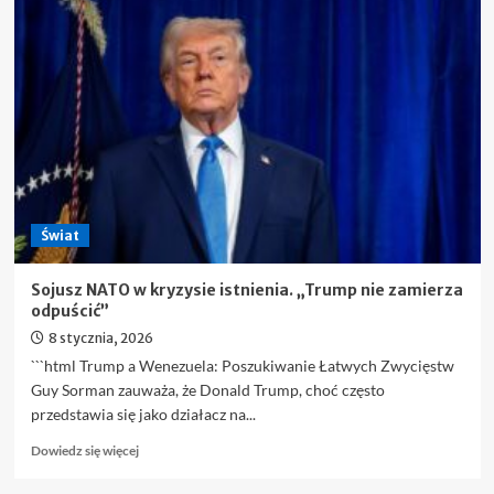
Majętność
miliarderów
wzrosła
o
2,2
biliona
dolarów
w
ciągu
ostatnich
dwunastu
Świat
miesięcy
Sojusz NATO w kryzysie istnienia. „Trump nie zamierza
odpuścić”
8 stycznia, 2026
```html Trump a Wenezuela: Poszukiwanie Łatwych Zwycięstw
Guy Sorman zauważa, że Donald Trump, choć często
przedstawia się jako działacz na...
Dowiedz
Dowiedz się więcej
się
więcej