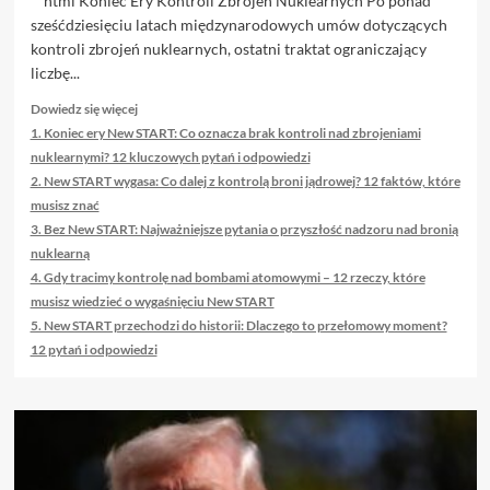
```html Koniec Ery Kontroli Zbrojeń Nuklearnych Po ponad
sześćdziesięciu latach międzynarodowych umów dotyczących
kontroli zbrojeń nuklearnych, ostatni traktat ograniczający
liczbę...
Dowiedz
Dowiedz się więcej
się
1. Koniec ery New START: Co oznacza brak kontroli nad zbrojeniami
więcej
nuklearnymi? 12 kluczowych pytań i odpowiedzi
o
2. New START wygasa: Co dalej z kontrolą broni jądrowej? 12 faktów, które
Oto
musisz znać
kilka
3. Bez New START: Najważniejsze pytania o przyszłość nadzoru nad bronią
propozycji
unikalnych
nuklearną
tytułów,
4. Gdy tracimy kontrolę nad bombami atomowymi – 12 rzeczy, które
zachowujących
musisz wiedzieć o wygaśnięciu New START
sens
5. New START przechodzi do historii: Dlaczego to przełomowy moment?
oryginału:
12 pytań i odpowiedzi