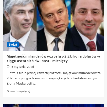
mogą
mu
tego
nie
wybaczyć.
„Taki
krok
zakończyłby
prezydenturę
Świat
Trumpa”
Majętność miliarderów wzrosła o 2,2 biliona dolarów w
ciągu ostatnich dwunastu miesięcy
15 stycznia, 2026
```html Około jednej czwartej wzrostu majątków miliarderów za
2025 rok przypada na ośmiu największych potentatów, w tym
Elona Muska, Jeffa...
Dowiedz
Dowiedz się więcej
się
więcej
o