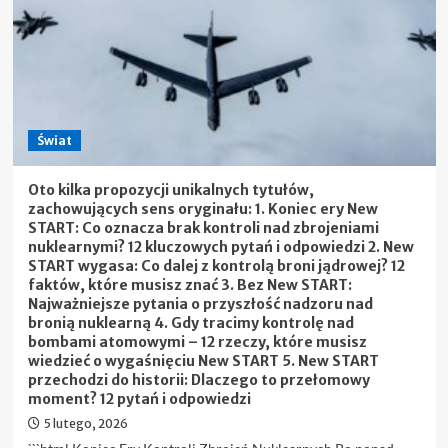
sprawie
dostaw
ropy
–
napięcia
na
linii
Świat
Budapeszt–
Kijów
Oto kilka propozycji unikalnych tytułów,
zachowujących sens oryginału: 1. Koniec ery New
START: Co oznacza brak kontroli nad zbrojeniami
nuklearnymi? 12 kluczowych pytań i odpowiedzi 2. New
START wygasa: Co dalej z kontrolą broni jądrowej? 12
faktów, które musisz znać 3. Bez New START:
Najważniejsze pytania o przyszłość nadzoru nad
bronią nuklearną 4. Gdy tracimy kontrolę nad
bombami atomowymi – 12 rzeczy, które musisz
wiedzieć o wygaśnięciu New START 5. New START
przechodzi do historii: Dlaczego to przełomowy
moment? 12 pytań i odpowiedzi
5 lutego, 2026