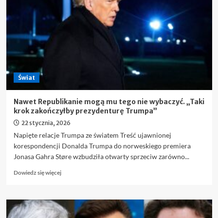
po
działaniach
Trumpa
Świat
Nawet Republikanie mogą mu tego nie wybaczyć. „Taki
krok zakończyłby prezydenturę Trumpa”
22 stycznia, 2026
Napięte relacje Trumpa ze światem Treść ujawnionej
korespondencji Donalda Trumpa do norweskiego premiera
Jonasa Gahra Støre wzbudziła otwarty sprzeciw zarówno...
Dowiedz
Dowiedz się więcej
się
więcej
o
Nawet
Republikanie