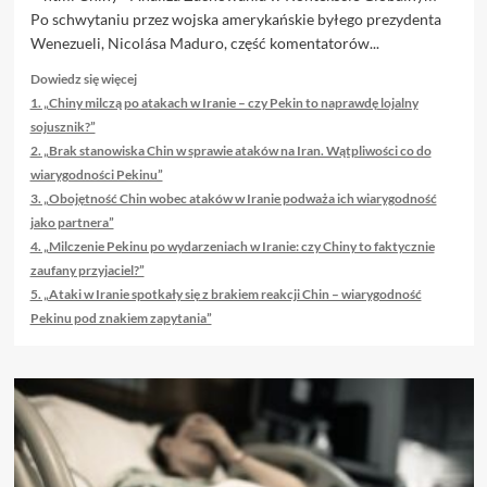
Po schwytaniu przez wojska amerykańskie byłego prezydenta
Wenezueli, Nicolása Maduro, część komentatorów...
Dowiedz
Dowiedz się więcej
się
1. „Chiny milczą po atakach w Iranie – czy Pekin to naprawdę lojalny
więcej
sojusznik?”
o
2. „Brak stanowiska Chin w sprawie ataków na Iran. Wątpliwości co do
Oto
wiarygodności Pekinu”
kilka
3. „Obojętność Chin wobec ataków w Iranie podważa ich wiarygodność
propozycji
unikalnych
jako partnera”
tytułów
4. „Milczenie Pekinu po wydarzeniach w Iranie: czy Chiny to faktycznie
o
zaufany przyjaciel?”
zachowanym
5. „Ataki w Iranie spotkały się z brakiem reakcji Chin – wiarygodność
sensie:
Pekinu pod znakiem zapytania”