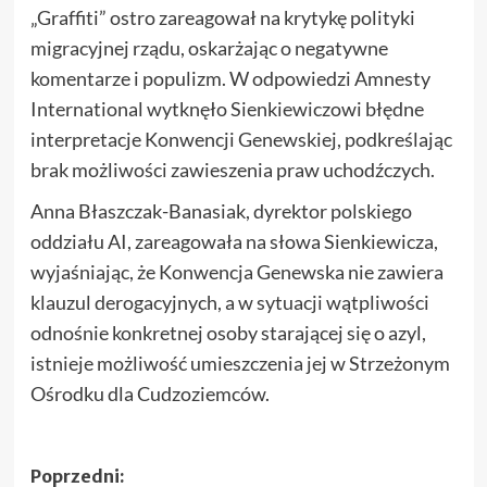
„Graffiti” ostro zareagował na krytykę polityki
migracyjnej rządu, oskarżając o negatywne
komentarze i populizm. W odpowiedzi Amnesty
International wytknęło Sienkiewiczowi błędne
interpretacje Konwencji Genewskiej, podkreślając
brak możliwości zawieszenia praw uchodźczych.
Anna Błaszczak-Banasiak, dyrektor polskiego
oddziału AI, zareagowała na słowa Sienkiewicza,
wyjaśniając, że Konwencja Genewska nie zawiera
klauzul derogacyjnych, a w sytuacji wątpliwości
odnośnie konkretnej osoby starającej się o azyl,
istnieje możliwość umieszczenia jej w Strzeżonym
Ośrodku dla Cudzoziemców.
Zobacz
Poprzedni: