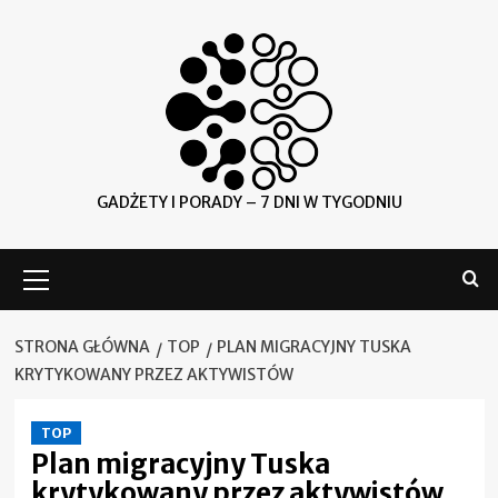
Skip
to
content
GADŻETY I PORADY – 7 DNI W TYGODNIU
Menu
główne
STRONA GŁÓWNA
TOP
PLAN MIGRACYJNY TUSKA
KRYTYKOWANY PRZEZ AKTYWISTÓW
TOP
Plan migracyjny Tuska
krytykowany przez aktywistów