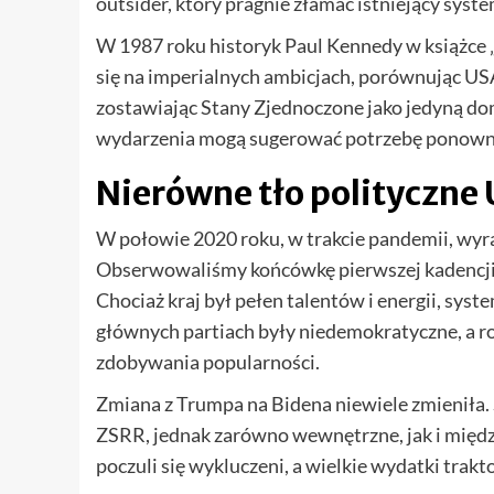
outsider, który pragnie złamać istniejący syste
W 1987 roku historyk Paul Kennedy w książce
się na imperialnych ambicjach, porównując USA 
zostawiając Stany Zjednoczone jako jedyną d
wydarzenia mogą sugerować potrzebę ponown
Nierówne tło polityczne
W połowie 2020 roku, w trakcie pandemii, wy
Obserwowaliśmy końcówkę pierwszej kadencji
Chociaż kraj był pełen talentów i energii, sys
głównych partiach były niedemokratyczne, a r
zdobywania popularności.
Zmiana z Trumpa na Bidena niewiele zmieniła.
ZSRR, jednak zarówno wewnętrzne, jak i międz
poczuli się wykluczeni, a wielkie wydatki trak