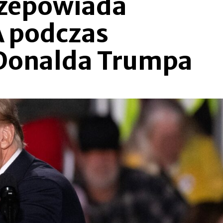
rzepowiada
A podczas
Donalda Trumpa