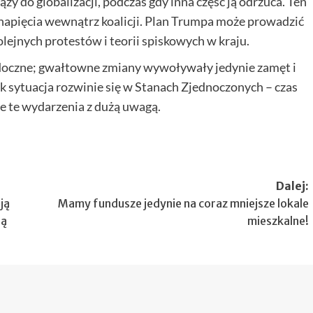
ąży do globalizacji, podczas gdy inna część ją odrzuca. Ten
napięcia wewnątrz koalicji. Plan Trumpa może prowadzić
ejnych protestów i teorii spiskowych w kraju.
doczne; gwałtowne zmiany wywoływały jedynie zamęt i
 sytuacja rozwinie się w Stanach Zjednoczonych – czas
e te wydarzenia z dużą uwagą.
Dalej:
ją
Mamy fundusze jedynie na coraz mniejsze lokale
ją
mieszkalne!