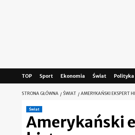
Skip
to
content
TOP
Sport
Ekonomia
Świat
Polityka
STRONA GŁÓWNA
ŚWIAT
AMERYKAŃSKI EKSPERT H
Świat
Amerykański e