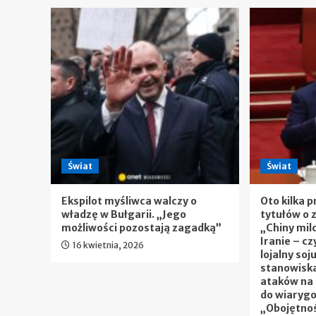
Świat
Świat
Ekspilot myśliwca walczy o
Oto kilka p
władzę w Bułgarii. „Jego
tytułów o 
możliwości pozostają zagadką”
„Chiny mil
Iranie – c
16 kwietnia, 2026
lojalny soj
stanowiska
ataków na 
do wiarygo
„Obojętno