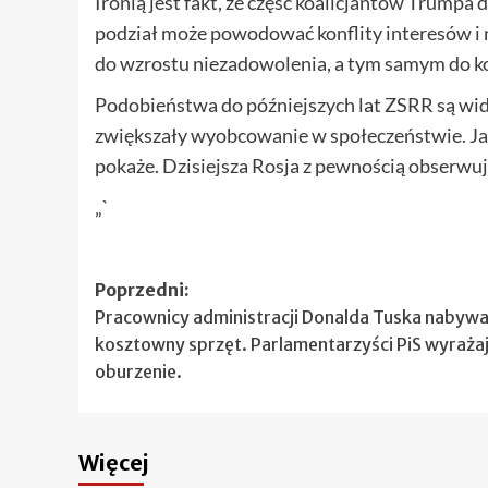
Ironią jest fakt, że część koalicjantów Trumpa d
podział może powodować konflity interesów i 
do wzrostu niezadowolenia, a tym samym do kol
Podobieństwa do późniejszych lat ZSRR są wi
zwiększały wyobcowanie w społeczeństwie. Jak
pokaże. Dzisiejsza Rosja z pewnością obserwuj
„`
Zobacz
Poprzedni:
Pracownicy administracji Donalda Tuska nabywa
wpisy
kosztowny sprzęt. Parlamentarzyści PiS wyraża
oburzenie.
Więcej