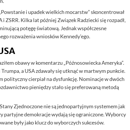
m.
 „Powstanie i upadek wielkich mocarstw” skoncentrował
i ZSRR. Kilka lat później Związek Radziecki się rozpadł,
ominującą potęgę światową. Jednak współczesne
ego rozważenia wniosków Kennedy’ego.
 USA
raziłem obawy w komentarzu „Późnosowiecka Ameryka”.
 Trumpa, a USA zdawały się utknąć w martwym punkcie.
tem polityczny cierpiał na dysfunkcję. Nominacje w dwóch
ozdawnictwo pieniędzy stało się preferowaną metodą
 Stany Zjednoczone nie są jednopartyjnym systemem jak
y partyjne demokracje wydają się ograniczone. Wyborcy
towane były jako klucz do wyborczych sukcesów.