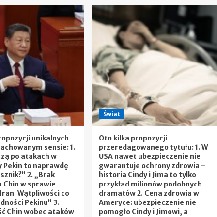
Świat
ropozycji unikalnych
Oto kilka propozycji
zachowanym sensie: 1.
przeredagowanego tytułu: 1. W
czą po atakach w
USA nawet ubezpieczenie nie
zy Pekin to naprawdę
gwarantuje ochrony zdrowia –
usznik?” 2. „Brak
historia Cindy i Jima to tylko
 Chin w sprawie
przykład milionów podobnych
Iran. Wątpliwości co
dramatów 2. Cena zdrowia w
dności Pekinu” 3.
Ameryce: ubezpieczenie nie
ść Chin wobec ataków
pomogło Cindy i Jimowi, a