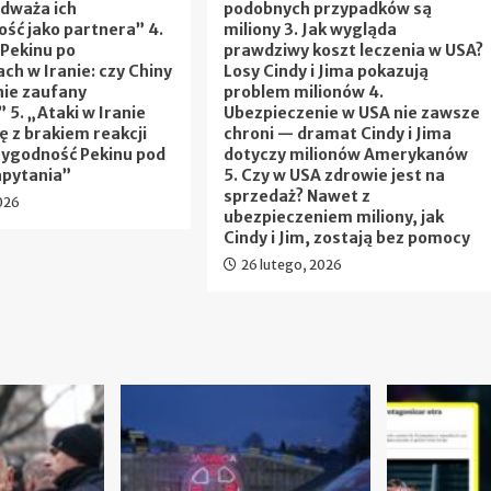
odważa ich
podobnych przypadków są
ść jako partnera” 4.
miliony 3. Jak wygląda
 Pekinu po
prawdziwy koszt leczenia w USA?
ch w Iranie: czy Chiny
Losy Cindy i Jima pokazują
nie zaufany
problem milionów 4.
” 5. „Ataki w Iranie
Ubezpieczenie w USA nie zawsze
ę z brakiem reakcji
chroni — dramat Cindy i Jima
rygodność Pekinu pod
dotyczy milionów Amerykanów
apytania”
5. Czy w USA zdrowie jest na
sprzedaż? Nawet z
026
ubezpieczeniem miliony, jak
Cindy i Jim, zostają bez pomocy
26 lutego, 2026