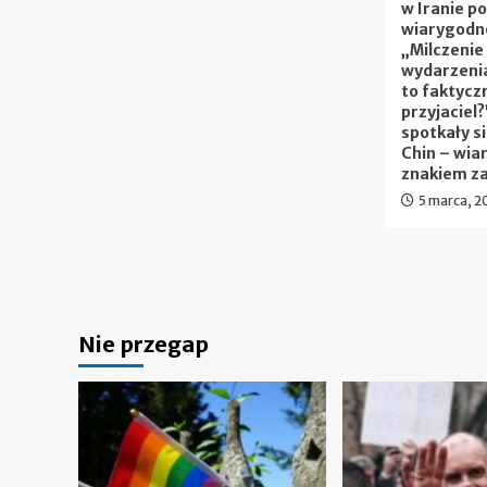
w Iranie p
wiarygodno
„Milczenie
wydarzenia
to faktycz
przyjaciel?
spotkały si
Chin – wia
znakiem z
5 marca, 2
Nie przegap