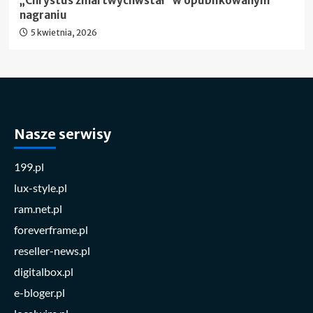
„Chrystus zmartwychwstał” w opublikowanym
nagraniu
5 kwietnia, 2026
Nasze serwisy
199.pl
lux-style.pl
ram.net.pl
foreverframe.pl
reseller-news.pl
digitalbox.pl
e-bloger.pl