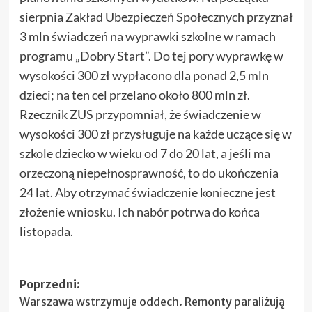
sierpnia Zakład Ubezpieczeń Społecznych przyznał
3 mln świadczeń na wyprawki szkolne w ramach
programu „Dobry Start”. Do tej pory wyprawkę w
wysokości 300 zł wypłacono dla ponad 2,5 mln
dzieci; na ten cel przelano około 800 mln zł.
Rzecznik ZUS przypomniał, że świadczenie w
wysokości 300 zł przysługuje na każde uczące się w
szkole dziecko w wieku od 7 do 20 lat, a jeśli ma
orzeczoną niepełnosprawność, to do ukończenia
24 lat. Aby otrzymać świadczenie konieczne jest
złożenie wniosku. Ich nabór potrwa do końca
listopada.
Zobacz
Poprzedni:
Warszawa wstrzymuje oddech. Remonty paraliżują
wpisy