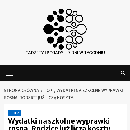
Skip
to
content
GADŻETY I PORADY – 7 DNI W TYGODNIU
Menu
główne
STRONA GŁÓWNA
TOP
WYDATKI NA SZKOLNE WYPRAWKI
ROSNĄ. RODZICE JUŻ LICZĄ KOSZTY.
TOP
Wydatki na szkolne wyprawki
rosną. Rodzice już liczą koszty.