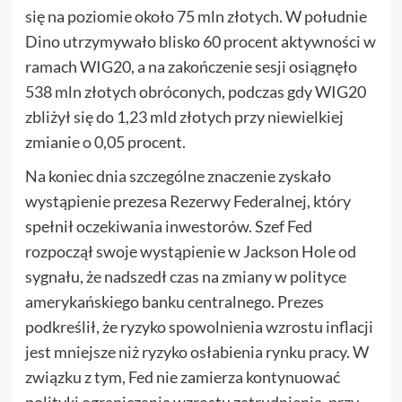
się na poziomie około 75 mln złotych. W południe
Dino utrzymywało blisko 60 procent aktywności w
ramach WIG20, a na zakończenie sesji osiągnęło
538 mln złotych obróconych, podczas gdy WIG20
zbliżył się do 1,23 mld złotych przy niewielkiej
zmianie o 0,05 procent.
Na koniec dnia szczególne znaczenie zyskało
wystąpienie prezesa Rezerwy Federalnej, który
spełnił oczekiwania inwestorów. Szef Fed
rozpoczął swoje wystąpienie w Jackson Hole od
sygnału, że nadszedł czas na zmiany w polityce
amerykańskiego banku centralnego. Prezes
podkreślił, że ryzyko spowolnienia wzrostu inflacji
jest mniejsze niż ryzyko osłabienia rynku pracy. W
związku z tym, Fed nie zamierza kontynuować
polityki ograniczania wzrostu zatrudnienia, przy