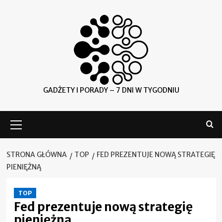
Skip
to
content
GADŻETY I PORADY – 7 DNI W TYGODNIU
Menu
główne
STRONA GŁÓWNA
TOP
FED PREZENTUJE NOWĄ STRATEGIĘ
PIENIĘŻNĄ
TOP
Fed prezentuje nową strategię
pieniężną