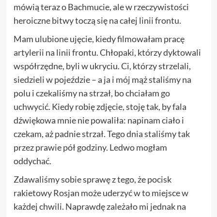
mówią teraz o Bachmucie, ale w rzeczywistości
heroiczne bitwy toczą się na całej linii frontu.
Mam ulubione ujęcie, kiedy filmowałam pracę
artylerii na linii frontu. Chłopaki, którzy dyktowali
współrzędne, byli w ukryciu. Ci, którzy strzelali,
siedzieli w pojeździe – a ja i mój mąż staliśmy na
polu i czekaliśmy na strzał, bo chciałam go
uchwycić. Kiedy robię zdjęcie, stoję tak, by fala
dźwiękowa mnie nie powaliła: napinam ciało i
czekam, aż padnie strzał. Tego dnia staliśmy tak
przez prawie pół godziny. Ledwo mogłam
oddychać.
Zdawaliśmy sobie sprawę z tego, że pocisk
rakietowy Rosjan może uderzyć w to miejsce w
każdej chwili. Naprawdę zależało mi jednak na