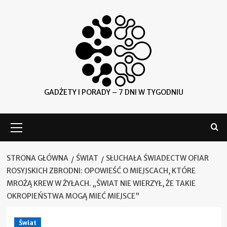
Skip
to
content
GADŻETY I PORADY – 7 DNI W TYGODNIU
Menu
główne
STRONA GŁÓWNA
ŚWIAT
SŁUCHAŁA ŚWIADECTW OFIAR
ROSYJSKICH ZBRODNI: OPOWIEŚĆ O MIEJSCACH, KTÓRE
MROŻĄ KREW W ŻYŁACH. „ŚWIAT NIE WIERZYŁ, ŻE TAKIE
OKROPIEŃSTWA MOGĄ MIEĆ MIEJSCE”
Świat