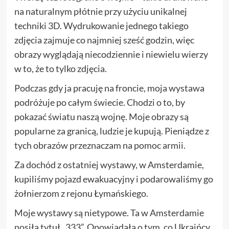
na naturalnym płótnie przy użyciu unikalnej
techniki 3D. Wydrukowanie jednego takiego
zdjęcia zajmuje co najmniej sześć godzin, więc
obrazy wyglądają niecodziennie i niewielu wierzy
w to, że to tylko zdjęcia.
Podczas gdy ja pracuję na froncie, moja wystawa
podróżuje po całym świecie. Chodzi o to, by
pokazać światu naszą wojnę. Moje obrazy są
popularne za granicą, ludzie je kupują. Pieniądze z
tych obrazów przeznaczam na pomoc armii.
Za dochód z ostatniej wystawy, w Amsterdamie,
kupiliśmy pojazd ewakuacyjny i podarowaliśmy go
żołnierzom z rejonu Łymańskiego.
Moje wystawy są nietypowe. Ta w Amsterdamie
nosiła tytuł „333”. Opowiadała o tym, co Ukraińcy