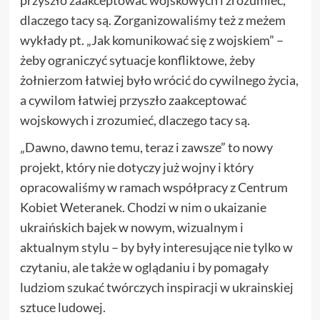
przyszło zaakceptować wojskowych i zrozumieć,
dlaczego tacy są. Zorganizowaliśmy też z meżem
wykłady pt. „Jak komunikować się z wojskiem” –
żeby ograniczyć sytuacje konfliktowe, żeby
żołnierzom łatwiej było wrócić do cywilnego życia,
a cywilom łatwiej przyszło zaakceptować
wojskowych i zrozumieć, dlaczego tacy są.
„Dawno, dawno temu, teraz i zawsze” to nowy
projekt, który nie dotyczy już wojny i który
opracowaliśmy w ramach współpracy z Centrum
Kobiet Weteranek. Chodzi w nim o ukaizanie
ukraińskich bajek w nowym, wizualnym i
aktualnym stylu – by były interesujące nie tylko w
czytaniu, ale także w oglądaniu i by pomagały
ludziom szukać twórczych inspiracji w ukrainskiej
sztuce ludowej.