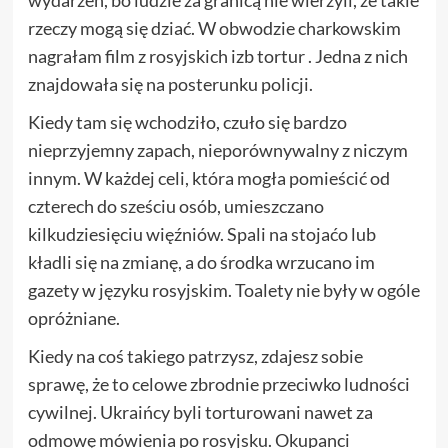
wydarzeń, bo ludzie za granicą nie wierzyli, że takie
rzeczy mogą się dziać. W obwodzie charkowskim
nagrałam film z rosyjskich izb tortur . Jedna z nich
znajdowała się na posterunku policji.
Kiedy tam się wchodziło, czuło się bardzo
nieprzyjemny zapach, nieporównywalny z niczym
innym. W każdej celi, która mogła pomieścić od
czterech do sześciu osób, umieszczano
kilkudziesięciu więźniów. Spali na stojaćo lub
kładli się na zmianę, a do środka wrzucano im
gazety w języku rosyjskim. Toalety nie były w ogóle
opróżniane.
Kiedy na coś takiego patrzysz, zdajesz sobie
sprawę, że to celowe zbrodnie przeciwko ludności
cywilnej. Ukraińcy byli torturowani nawet za
odmowę mówienia po rosyjsku. Okupanci