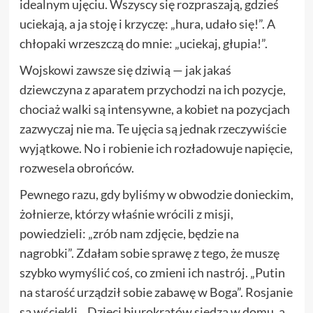
idealnym ujęciu. Wszyscy się rozpraszają, gdzieś
uciekają, a ja stoję i krzyczę: „hura, udało się!”. A
chłopaki wrzeszczą do mnie: „uciekaj, głupia!”.
Wojskowi zawsze się dziwią — jak jakaś
dziewczyna z aparatem przychodzi na ich pozycje,
chociaż walki są intensywne, a kobiet na pozycjach
zazwyczaj nie ma. Te ujęcia są jednak rzeczywiście
wyjątkowe. No i robienie ich rozładowuje napięcie,
rozwesela obrońców.
Pewnego razu, gdy byliśmy w obwodzie donieckim,
żołnierze, którzy właśnie wrócili z misji,
powiedzieli: „zrób nam zdjęcie, będzie na
nagrobki”. Zdałam sobie sprawę z tego, że muszę
szybko wymyślić coś, co zmieni ich nastrój. „Putin
na starość urządził sobie zabawę w Boga”. Rosjanie
są wściekli. „Dzieci biurokratów siedzą w domu, a