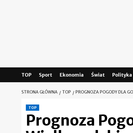
Skip
to
content
TOP
Sport
Ekonomia
Świat
Polityka
STRONA GŁÓWNA
TOP
PROGNOZA POGODY DLA GOR
TOP
Prognoza Pogo