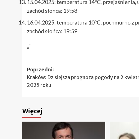
15.04.2025: temperatura 14°C, przejaśnienia,
zachód słońca: 19:58
16.04.2025: temperatura 10°C, pochmurno z p
zachód słońca: 19:59
„`
Zobacz
Poprzedni:
Kraków: Dzisiejsza prognoza pogody na 2 kwiet
wpisy
2025 roku
Więcej