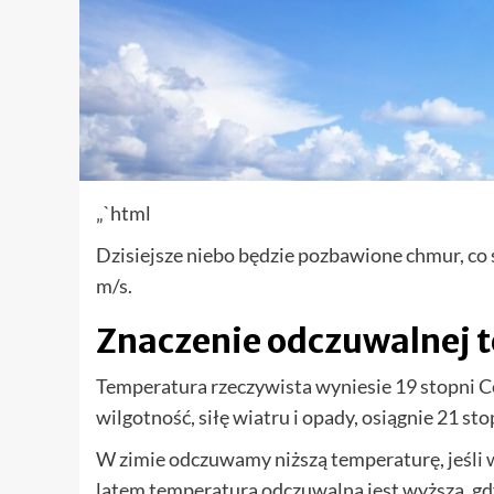
„`html
Dzisiejsze niebo będzie pozbawione chmur, co
m/s.
Znaczenie odczuwalnej 
Temperatura rzeczywista wyniesie 19 stopni C
wilgotność, siłę wiatru i opady, osiągnie 21 sto
W zimie odczuwamy niższą temperaturę, jeśli w
latem temperatura odczuwalna jest wyższa, gd