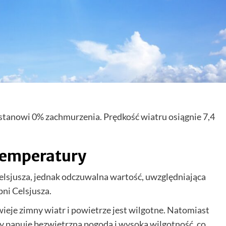
 stanowi 0% zachmurzenia. Prędkość wiatru osiągnie 7,4
temperatury
elsjusza, jednak odczuwalna wartość, uwzględniająca
pni Celsjusza.
ieje zimny wiatr i powietrze jest wilgotne. Natomiast
y panuje bezwietrzna pogoda i wysoka wilgotność, co