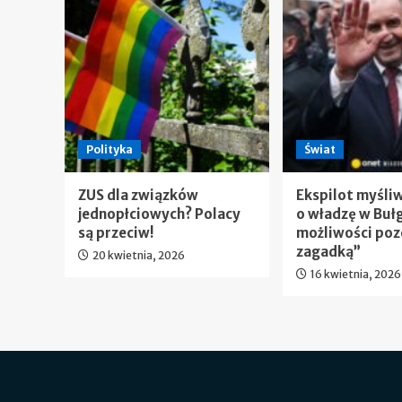
Polityka
Świat
ZUS dla związków
Ekspilot myśli
jednopłciowych? Polacy
o władzę w Bułg
są przeciw!
możliwości poz
zagadką”
20 kwietnia, 2026
16 kwietnia, 2026