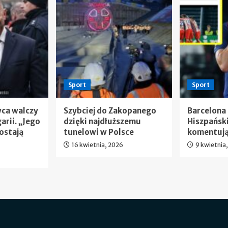
Sport
Sport
wca walczy
Szybciej do Zakopanego
Barcelona
arii. „Jego
dzięki najdłuższemu
Hiszpańsk
ostają
tunelowi w Polsce
komentują
16 kwietnia, 2026
9 kwietnia