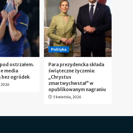
Polityka
 pod ostrzałem.
Para prezydencka składa
ie media
świąteczne życzenia:
 bez ogródek
„Chrystus
zmartwychwstał” w
, 2026
opublikowanym nagraniu
5 kwietnia, 2026