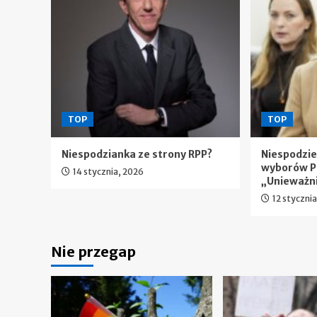
TOP
TOP
Niespodzianka ze strony RPP?
Niespodzi
wyborów P
14 stycznia, 2026
„Unieważn
12 styczni
Nie przegap