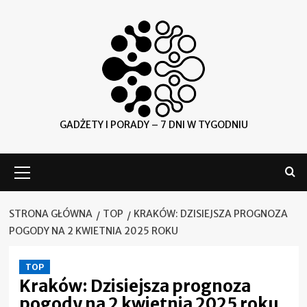
Skip
to
content
GADŻETY I PORADY – 7 DNI W TYGODNIU
Menu
główne
STRONA GŁÓWNA
TOP
KRAKÓW: DZISIEJSZA PROGNOZA
POGODY NA 2 KWIETNIA 2025 ROKU
TOP
Kraków: Dzisiejsza prognoza
pogody na 2 kwietnia 2025 roku