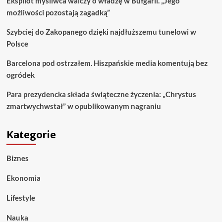
Ekspilot myśliwca walczy o władzę w Bułgarii. „Jego
możliwości pozostają zagadką”
Szybciej do Zakopanego dzięki najdłuższemu tunelowi w
Polsce
Barcelona pod ostrzałem. Hiszpańskie media komentują bez
ogródek
Para prezydencka składa świąteczne życzenia: „Chrystus
zmartwychwstał” w opublikowanym nagraniu
Kategorie
Biznes
Ekonomia
Lifestyle
Nauka