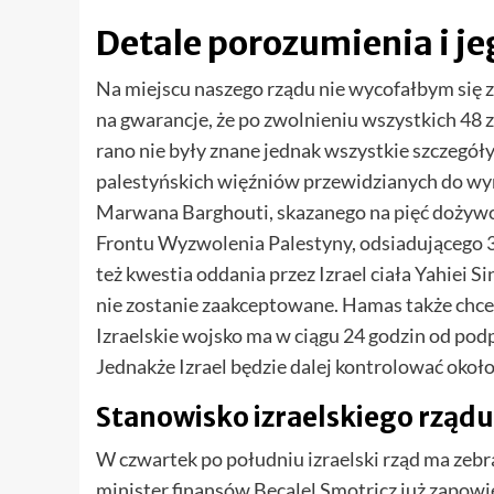
Detale porozumienia i j
Na miejscu naszego rządu nie wycofałbym się z
na gwarancje, że po zwolnieniu wszystkich 48 
rano nie były znane jednak wszystkie szczegóły
palestyńskich więźniów przewidzianych do wymia
Marwana Barghouti, skazanego na pięć dożywo
Frontu Wyzwolenia Palestyny, odsiadującego 30 
też kwestia oddania przez Izrael ciała Yahiei Si
nie zostanie zaakceptowane. Hamas także chce 
Izraelskie wojsko ma w ciągu 24 godzin od pod
Jednakże Izrael będzie dalej kontrolować okoł
Stanowisko izraelskiego rządu
W czwartek po południu izraelski rząd ma zebr
minister finansów Becalel Smotricz już zapowied