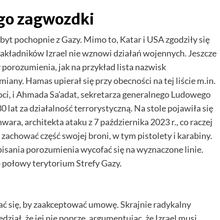
ego zagwozdki
byt pochopnie z Gazy. Mimo to, Katar i USA zgodziły się
zakładników Izrael nie wznowi działań wojennych. Jeszcze
 porozumienia, jak na przykład lista nazwisk
ny. Hamas upierał się przy obecności na tej liście m.in.
ci, i Ahmada Sa’adat, sekretarza generalnego Ludowego
lat za działalność terrorystyczną. Na stole pojawiła się
nwara, architekta ataku z 7 października 2023 r., co raczej
zachować część swojej broni, w tym pistolety i karabiny.
pisania porozumienia wycofać się na wyznaczone linie.
o połowy terytorium Strefy Gazy.
ać się, by zaakceptować umowę. Skrajnie radykalny
ział, że jej nie poprze, argumentując, że Izrael musi