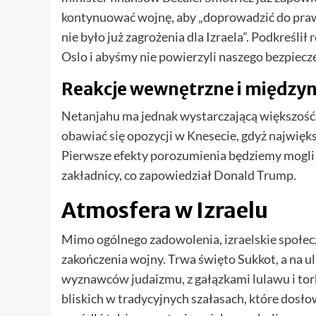
kontynuować wojnę, aby „doprowadzić do prawd
nie było już zagrożenia dla Izraela”. Podkreśli
Oslo i abyśmy nie powierzyli naszego bezpiec
Reakcje wewnętrzne i międz
Netanjahu ma jednak wystarczającą większość
obawiać się opozycji w Knesecie, gdyż najwięks
Pierwsze efekty porozumienia będziemy mogli 
zakładnicy, co zapowiedział Donald Trump.
Atmosfera w Izraelu
Mimo ogólnego zadowolenia, izraelskie społec
zakończenia wojny. Trwa święto Sukkot, a na 
wyznawców judaizmu, z gałązkami lulawu i tor
bliskich w tradycyjnych szałasach, które dos