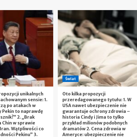
Świat
ropozycji unikalnych
Oto kilka propozycji
zachowanym sensie: 1.
przeredagowanego tytułu: 1. W
czą po atakach w
USA nawet ubezpieczenie nie
zy Pekin to naprawdę
gwarantuje ochrony zdrowia –
usznik?” 2. „Brak
historia Cindy i Jima to tylko
 Chin w sprawie
przykład milionów podobnych
Iran. Wątpliwości co
dramatów 2. Cena zdrowia w
dności Pekinu” 3.
Ameryce: ubezpieczenie nie