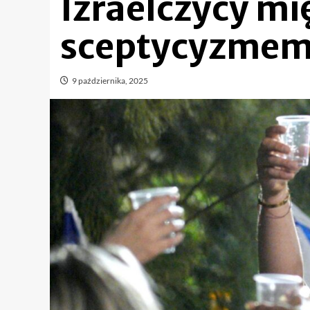
Izraelczycy mi
sceptycyzme
9 października, 2025