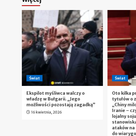
Świat
Świat
Ekspilot myśliwca walczy o
Oto kilka p
władzę w Bułgarii. „Jego
tytułów o 
możliwości pozostają zagadką”
„Chiny mil
Iranie – c
16 kwietnia, 2026
lojalny soj
stanowiska
ataków na 
do wiarygo