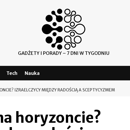
GADŻETY I PORADY – 7 DNI W TYGODNIU
Tech
Nauka
ONCIE? IZRAELCZYCY MIĘDZY RADOŚCIĄ A SCEPTYCYZMEM
na horyzoncie?