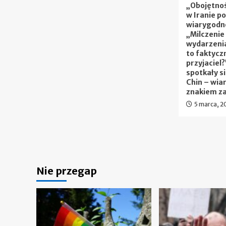
„Obojętno
w Iranie p
wiarygodno
„Milczenie
wydarzenia
to faktycz
przyjaciel?
spotkały si
Chin – wia
znakiem z
5 marca, 2
Nie przegap