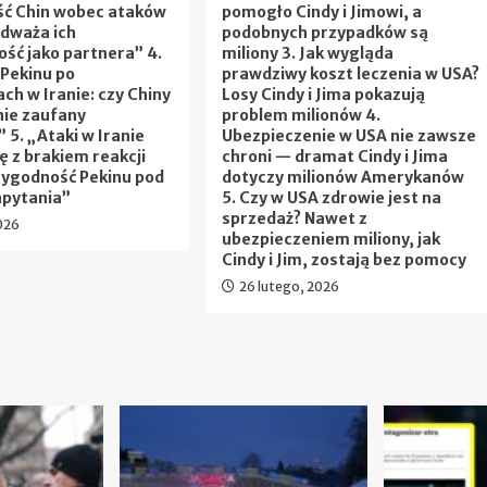
ść Chin wobec ataków
pomogło Cindy i Jimowi, a
odważa ich
podobnych przypadków są
ść jako partnera” 4.
miliony 3. Jak wygląda
 Pekinu po
prawdziwy koszt leczenia w USA?
ch w Iranie: czy Chiny
Losy Cindy i Jima pokazują
nie zaufany
problem milionów 4.
” 5. „Ataki w Iranie
Ubezpieczenie w USA nie zawsze
ę z brakiem reakcji
chroni — dramat Cindy i Jima
rygodność Pekinu pod
dotyczy milionów Amerykanów
apytania”
5. Czy w USA zdrowie jest na
sprzedaż? Nawet z
026
ubezpieczeniem miliony, jak
Cindy i Jim, zostają bez pomocy
26 lutego, 2026