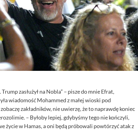
. Trump zasłużył na Nobla” – pisze do mnie Efrat,
zesyła wiadomość Mohammed z małej wioski pod
obaczę zakładników, nie uwierzę, że to naprawdę koniec
erozolimie. – Byłoby lepiej, gdybyśmy tego nie kończyli,
e życie w Hamas, a oni będą próbowali powtórzyć atak z