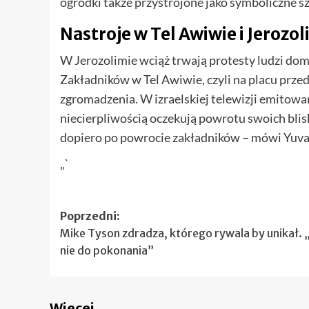
ogródki także przystrojone jako symboliczne sz
Nastroje w Tel Awiwie i Jerozol
W Jerozolimie wciąż trwają protesty ludzi dom
Zakładników w Tel Awiwie, czyli na placu prz
zgromadzenia. W izraelskiej telewizji emitowa
niecierpliwością oczekują powrotu swoich blisk
dopiero po powrocie zakładników – mówi Yuval,
„`
Zobacz
Poprzedni:
Mike Tyson zdradza, którego rywala by unikał. 
wpisy
nie do pokonania”
Więcej