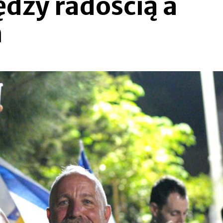
ędzy radością a
m