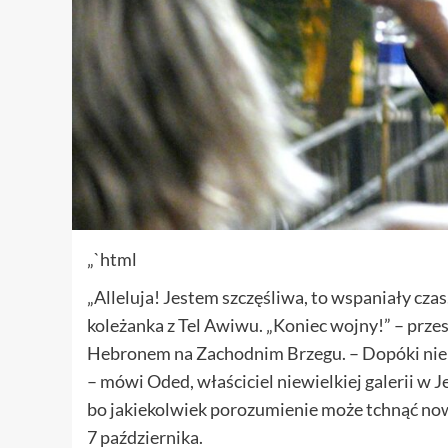
„`html
„Alleluja! Jestem szczęśliwa, to wspaniały czas
koleżanka z Tel Awiwu. „Koniec wojny!” – pr
Hebronem na Zachodnim Brzegu. – Dopóki nie z
– mówi Oded, właściciel niewielkiej galerii w J
bo jakiekolwiek porozumienie może tchnąć now
7 października.