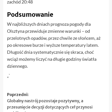
zachód 20:48
Podsumowanie
W najbliższych dniach prognoza pogody dla
Olsztyna przewiduje zmienne warunki – od
przelotnych opadów, przez chwile ze słońcem, aż
po okresowe burze i wyższe temperatury latem.
Długość dnia systematycznie się skraca, choć
wciąż możemy liczyć na długie godziny światła
dziennego.
„`
Zobacz
Poprzedni:
Globalny nastrój pozostaje pozytywny, a
wpisy
przesunięcie decyzji dotyczących ceł przynosi