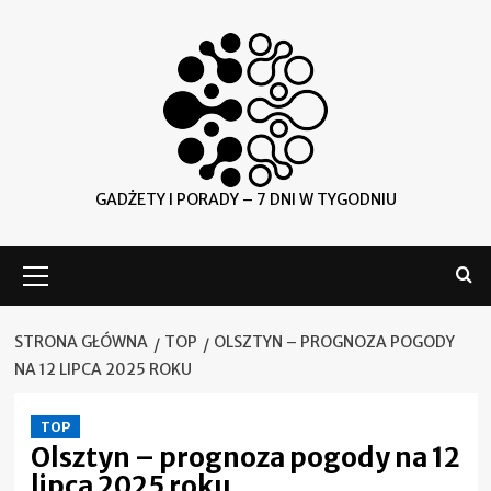
Skip
to
content
GADŻETY I PORADY – 7 DNI W TYGODNIU
Menu
główne
STRONA GŁÓWNA
TOP
OLSZTYN – PROGNOZA POGODY
NA 12 LIPCA 2025 ROKU
TOP
Olsztyn – prognoza pogody na 12
lipca 2025 roku