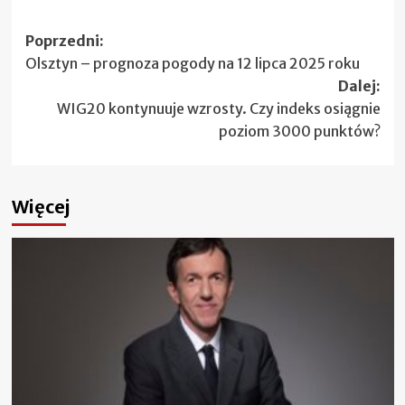
Zobacz
Poprzedni:
Olsztyn – prognoza pogody na 12 lipca 2025 roku
wpisy
Dalej:
WIG20 kontynuuje wzrosty. Czy indeks osiągnie
poziom 3000 punktów?
Więcej