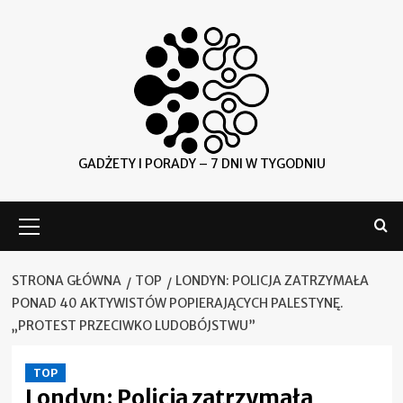
Skip
to
content
GADŻETY I PORADY – 7 DNI W TYGODNIU
Menu
główne
STRONA GŁÓWNA
TOP
LONDYN: POLICJA ZATRZYMAŁA
PONAD 40 AKTYWISTÓW POPIERAJĄCYCH PALESTYNĘ.
„PROTEST PRZECIWKO LUDOBÓJSTWU”
TOP
Londyn: Policja zatrzymała