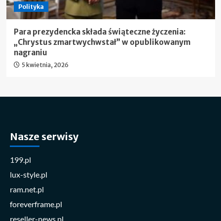
Polityka
Para prezydencka składa świąteczne życzenia:
„Chrystus zmartwychwstał” w opublikowanym
nagraniu
5 kwietnia, 2026
Nasze serwisy
199.pl
lux-style.pl
ram.net.pl
foreverframe.pl
reseller-news.pl