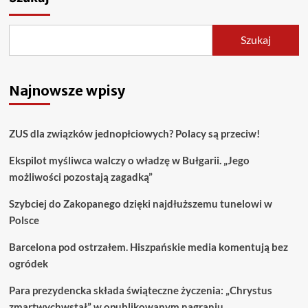
Szukaj
Najnowsze wpisy
ZUS dla związków jednopłciowych? Polacy są przeciw!
Ekspilot myśliwca walczy o władzę w Bułgarii. „Jego
możliwości pozostają zagadką”
Szybciej do Zakopanego dzięki najdłuższemu tunelowi w
Polsce
Barcelona pod ostrzałem. Hiszpańskie media komentują bez
ogródek
Para prezydencka składa świąteczne życzenia: „Chrystus
zmartwychwstał” w opublikowanym nagraniu