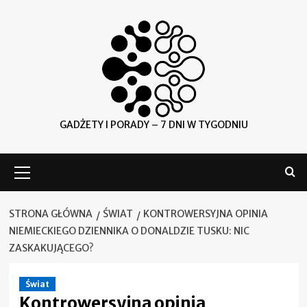
Skip
to
content
GADŻETY I PORADY – 7 DNI W TYGODNIU
Menu
główne
STRONA GŁÓWNA
ŚWIAT
KONTROWERSYJNA OPINIA
NIEMIECKIEGO DZIENNIKA O DONALDZIE TUSKU: NIC
ZASKAKUJĄCEGO?
Świat
Kontrowersyjna opinia