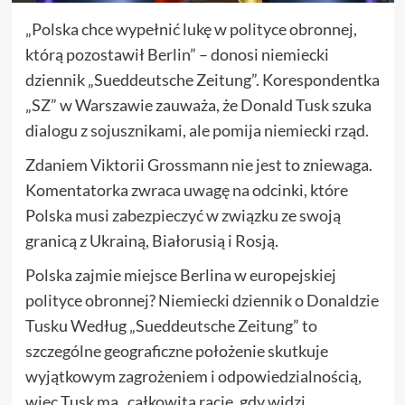
„Polska chce wypełnić lukę w polityce obronnej,
którą pozostawił Berlin” – donosi niemiecki
dziennik „Sueddeutsche Zeitung”. Korespondentka
„SZ” w Warszawie zauważa, że Donald Tusk szuka
dialogu z sojusznikami, ale pomija niemiecki rząd.
Zdaniem Viktorii Grossmann nie jest to zniewaga.
Komentatorka zwraca uwagę na odcinki, które
Polska musi zabezpieczyć w związku ze swoją
granicą z Ukrainą, Białorusią i Rosją.
Polska zajmie miejsce Berlina w europejskiej
polityce obronnej? Niemiecki dziennik o Donaldzie
Tusku Według „Sueddeutsche Zeitung” to
szczególne geograficzne położenie skutkuje
wyjątkowym zagrożeniem i odpowiedzialnością,
więc Tusk ma „całkowitą rację, gdy widzi