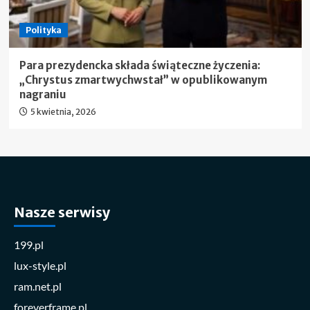
Polityka
Para prezydencka składa świąteczne życzenia:
„Chrystus zmartwychwstał” w opublikowanym
nagraniu
5 kwietnia, 2026
Nasze serwisy
199.pl
lux-style.pl
ram.net.pl
foreverframe.pl