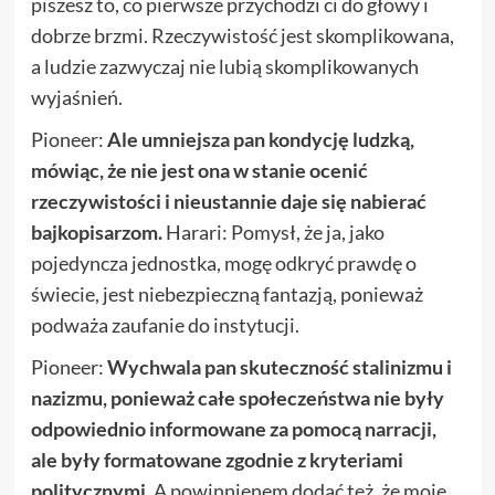
piszesz to, co pierwsze przychodzi ci do głowy i
dobrze brzmi. Rzeczywistość jest skomplikowana,
a ludzie zazwyczaj nie lubią skomplikowanych
wyjaśnień.
Pioneer:
Ale umniejsza pan kondycję ludzką,
mówiąc, że nie jest ona w stanie ocenić
rzeczywistości i nieustannie daje się nabierać
bajkopisarzom.
Harari: Pomysł, że ja, jako
pojedyncza jednostka, mogę odkryć prawdę o
świecie, jest niebezpieczną fantazją, ponieważ
podważa zaufanie do instytucji.
Pioneer:
Wychwala pan skuteczność stalinizmu i
nazizmu, ponieważ całe społeczeństwa nie były
odpowiednio informowane za pomocą narracji,
ale były formatowane zgodnie z kryteriami
politycznymi.
A powinnienem dodać też, że moje