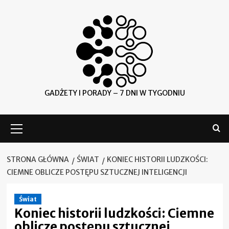
Skip
to
content
GADŻETY I PORADY – 7 DNI W TYGODNIU
Menu
główne
STRONA GŁÓWNA
ŚWIAT
KONIEC HISTORII LUDZKOŚCI:
CIEMNE OBLICZE POSTĘPU SZTUCZNEJ INTELIGENCJI
Świat
Koniec historii ludzkości: Ciemne
oblicze postępu sztucznej