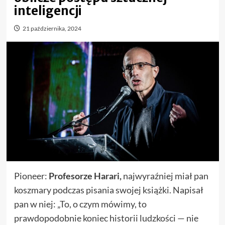
inteligencji
21 października, 2024
Pioneer:
Profesorze Harari,
najwyraźniej miał pan
koszmary podczas pisania swojej książki. Napisał
pan w niej: „To, o czym mówimy, to
prawdopodobnie koniec historii ludzkości — nie