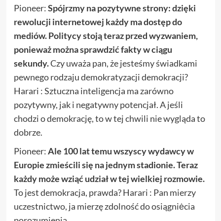
Pioneer:
Spójrzmy na pozytywne strony: dzięki
rewolucji internetowej każdy ma dostęp do
mediów. Politycy stoją teraz przed wyzwaniem,
ponieważ można sprawdzić fakty w ciągu
sekundy.
Czy uważa pan, że jesteśmy świadkami
pewnego rodzaju demokratyzacji demokracji?
Harari : Sztuczna inteligencja ma zarówno
pozytywny, jak i negatywny potencjał. A jeśli
chodzi o demokrację, to w tej chwili nie wygląda to
dobrze.
Pioneer:
Ale 100 lat temu wszyscy wydawcy w
Europie zmieścili się na jednym stadionie. Teraz
każdy może wziąć udział w tej wielkiej rozmowie.
To jest demokracja, prawda? Harari : Pan mierzy
uczestnictwo, ja mierzę zdolność do osiągniėcia
porozumienia.