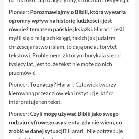
na TikToku? Są to algorytmy, sztuczna inteligencja.
Pioneer:
Porozmawiajmy o Biblii, która wywarła
ogromny wpływ na historię ludzkości i jest
również tematem pańskiej książki.
Harari : Jeśli
myśli się o religiach księgi, takich jak judaizm,
chrześcijaństwo i islam, to dają one autorytet
tekstowi. Problemem, z którym borykają się od
tysięcy lat, jest to, że tekst nie może do nich
przemówić.
Pioneer:
To znaczy?
Harari: Człowiek tworzy
kierowaną przez człowieka instytucję, która
interpretuje ten tekst.
Pioneer:
Czyli mogę używać Biblii jako swego
rodzaju cyfrowego asystenta, gdy nie wiem, co
zrobić w danej sytuacji?
Harari : Nie potrzebuje