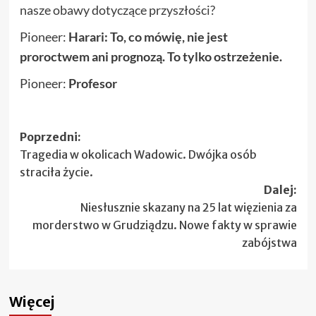
nasze obawy dotyczące przyszłości?
Pioneer:
Harari: To, co mówię, nie jest
proroctwem ani prognozą. To tylko ostrzeżenie.
Pioneer:
Profesor
Zobacz
Poprzedni:
Tragedia w okolicach Wadowic. Dwójka osób
wpisy
straciła życie.
Dalej:
Niesłusznie skazany na 25 lat więzienia za
morderstwo w Grudziądzu. Nowe fakty w sprawie
zabójstwa
Więcej