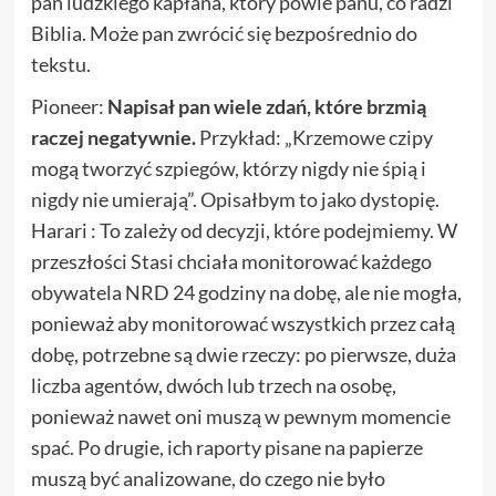
pan ludzkiego kapłana, który powie panu, co radzi
Biblia. Może pan zwrócić się bezpośrednio do
tekstu.
Pioneer:
Napisał pan wiele zdań, które brzmią
raczej negatywnie.
Przykład: „Krzemowe czipy
mogą tworzyć szpiegów, którzy nigdy nie śpią i
nigdy nie umierają”. Opisałbym to jako dystopię.
Harari : To zależy od decyzji, które podejmiemy. W
przeszłości Stasi chciała monitorować każdego
obywatela NRD 24 godziny na dobę, ale nie mogła,
ponieważ aby monitorować wszystkich przez całą
dobę, potrzebne są dwie rzeczy: po pierwsze, duża
liczba agentów, dwóch lub trzech na osobę,
ponieważ nawet oni muszą w pewnym momencie
spać. Po drugie, ich raporty pisane na papierze
muszą być analizowane, do czego nie było