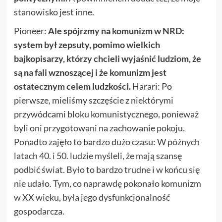
stanowisko jest inne.
Pioneer:
Ale spójrzmy na komunizm w NRD:
system był zepsuty, pomimo wielkich
bajkopisarzy, którzy chcieli wyjaśnić ludziom, że
są na fali wznoszącej i że komunizm jest
ostatecznym celem ludzkości.
Harari: Po
pierwsze, mieliśmy szczęście z niektórymi
przywódcami bloku komunistycznego, ponieważ
byli oni przygotowani na zachowanie pokoju.
Ponadto zajęło to bardzo dużo czasu: W późnych
latach 40. i 50. ludzie myśleli, że mają szansę
podbić świat. Było to bardzo trudne i w końcu się
nie udało. Tym, co naprawdę pokonało komunizm
w XX wieku, była jego dysfunkcjonalność
gospodarcza.