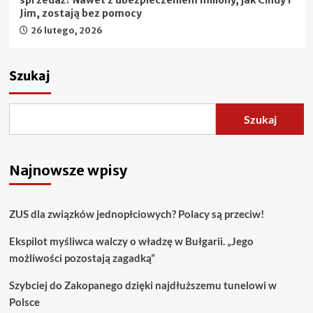
sprzedaż? Nawet z ubezpieczeniem miliony, jak Cindy i
Jim, zostają bez pomocy
26 lutego, 2026
Szukaj
Szukaj
Najnowsze wpisy
ZUS dla związków jednopłciowych? Polacy są przeciw!
Ekspilot myśliwca walczy o władzę w Bułgarii. „Jego
możliwości pozostają zagadką”
Szybciej do Zakopanego dzięki najdłuższemu tunelowi w
Polsce