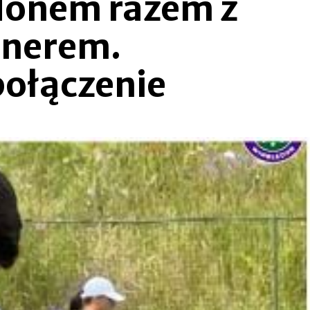
donem razem z
tnerem.
połączenie