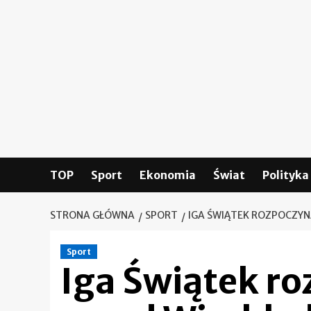
Skip
to
content
TOP
Sport
Ekonomia
Świat
Polityka
STRONA GŁÓWNA
SPORT
IGA ŚWIĄTEK ROZPOCZYN
Sport
Iga Świątek ro