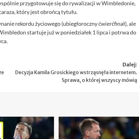
 wspólnie przygotowuje się do rywalizacji w Wimbledonie,
raza, który jest obrońcą tytułu.
wnanie rekordu życiowego (ubiegłoroczny ćwierćfinał), ale
Wimbledon startuje już w poniedziałek 1 lipca i potrwa do
wca.
Dalej:
ze
Decyzja Kamila Grosickiego wstrząsnęła internetem.
Sprawa, o której wszyscy mówią