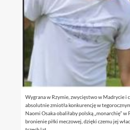
Wygrana w Rzymie, zwycięstwo w Madrycie i cz
absolutnie zmiotła konkurencję w tegorocznym 
Naomi Osaka obaliłaby polską „monarchię” w P
bronienie piłki meczowej, dzięki czemu jej wł
trzech lat.