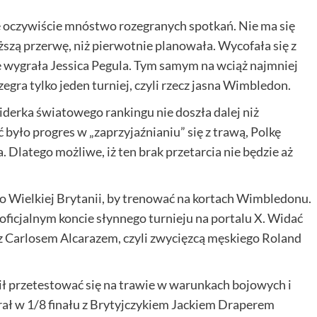
e oczywiście mnóstwo rozegranych spotkań. Nie ma się
uższą przerwę, niż pierwotnie planowała. Wycofała się z
e wygrała Jessica Pegula. Tym samym na wciąż najmniej
zegra tylko jeden turniej, czyli rzecz jasna Wimbledon.
derka światowego rankingu nie doszła dalej niż
było progres w „zaprzyjaźnianiu” się z trawą, Polkę
. Dlatego możliwe, iż ten brak przetarcia nie będzie aż
do Wielkiej Brytanii, by trenować na kortach Wimbledonu.
ficjalnym koncie słynnego turnieju na portalu X. Widać
” z Carlosem Alcarazem, czyli zwycięzcą męskiego Roland
ł przetestować się na trawie w warunkach bojowych i
rał w 1/8 finału z Brytyjczykiem Jackiem Draperem