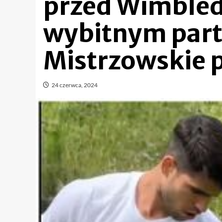
przed Wimble
wybitnym par
Mistrzowskie 
24 czerwca, 2024