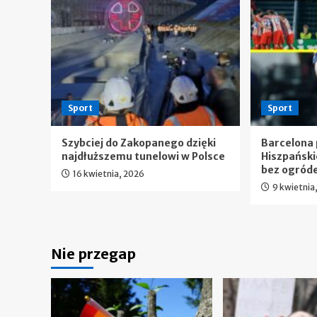
Sport
Sport
Szybciej do Zakopanego dzięki
Barcelona 
najdłuższemu tunelowi w Polsce
Hiszpańsk
bez ogród
16 kwietnia, 2026
9 kwietnia
Nie przegap