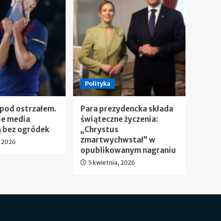
Polityka
 pod ostrzałem.
Para prezydencka składa
ie media
świąteczne życzenia:
 bez ogródek
„Chrystus
zmartwychwstał” w
, 2026
opublikowanym nagraniu
5 kwietnia, 2026