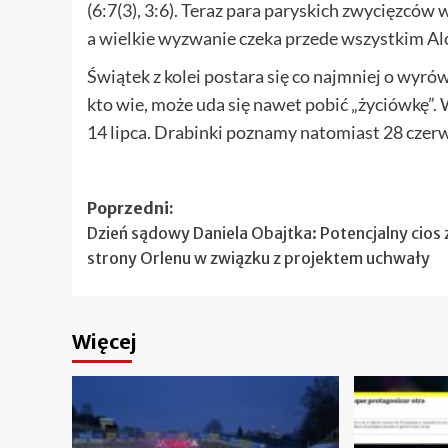
(6:7(3), 3:6). Teraz para paryskich zwycięzców
a wielkie wyzwanie czeka przede wszystkim Alca
Świątek z kolei postara się co najmniej o wyró
kto wie, może uda się nawet pobić „życiówkę”. 
14 lipca. Drabinki poznamy natomiast 28 czer
Zobacz
Poprzedni:
Dzień sądowy Daniela Obajtka: Potencjalny cios 
wpisy
strony Orlenu w związku z projektem uchwały
Więcej