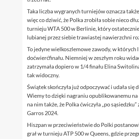
Taka liczba wygranych turniejów oznacza takż
więc co dziwić, że Polka zrobiła sobie nieco dł
turnieju WTA 500 w Berlinie, który ostateczni
lubianej przez siebie trawiastej nawierzchni ro
To jedyne wielkoszlemowe zawody, w których li
doćwierćfinału. Niemniej w zeszłym roku widać 
zatrzymała dopiero w 1/4 finału Elina Switolina
tak widoczny.
Świątek skończyła już odpoczywać i udała się 
Wiemy to dzięki nagraniu opublikowanemu na o
na nim także, że Polka ćwiczyła „po sąsiedzku
Garros 2024.
Hiszpan w przeciwieństwie do Polki postanowi
grał w turnieju ATP 500 w Queens, gdzie przeg