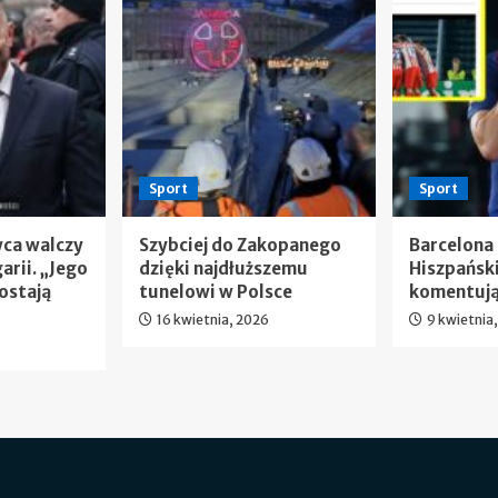
Sport
Sport
wca walczy
Szybciej do Zakopanego
Barcelona
arii. „Jego
dzięki najdłuższemu
Hiszpańsk
ostają
tunelowi w Polsce
komentują
16 kwietnia, 2026
9 kwietnia