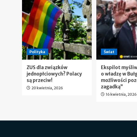
Polityka
Świat
ZUS dla związków
Ekspilot myśli
jednopłciowych? Polacy
o władzę w Bułg
są przeciw!
możliwości poz
zagadką”
20 kwietnia, 2026
16 kwietnia, 2026