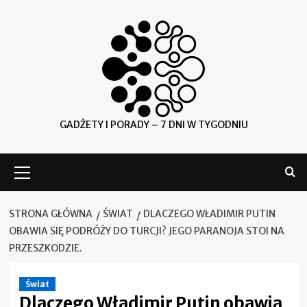
Skip
to
content
GADŻETY I PORADY – 7 DNI W TYGODNIU
Menu
główne
STRONA GŁÓWNA
ŚWIAT
DLACZEGO WŁADIMIR PUTIN
OBAWIA SIĘ PODRÓŻY DO TURCJI? JEGO PARANOJA STOI NA
PRZESZKODZIE.
Świat
Dlaczego Władimir Putin obawia