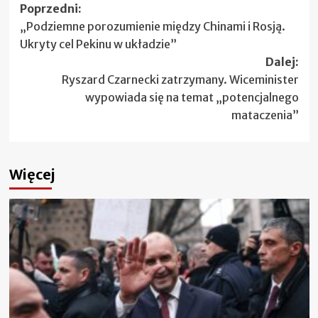
Zobacz
Poprzedni:
„Podziemne porozumienie między Chinami i Rosją.
wpisy
Ukryty cel Pekinu w układzie”
Dalej:
Ryszard Czarnecki zatrzymany. Wiceminister
wypowiada się na temat „potencjalnego
mataczenia”
Więcej