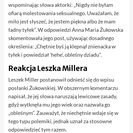
wspominając słowa aktorki: „Nigdy nie byłam
ofiarą molestowania seksualnego. Uważałam, że
miło jest słyszeć, że jestem piękna albo że mam
ładny tyłek”. W odpowiedzi Anna Maria Żukowska
skomentowała jego post, używając dosadnego
określenia: „Chętnie byś ją klepnął znienacka w
tyłek i powiedział 'hehe’, obleśny dziadu”.
Reakcja Leszka Millera
Leszek Miller postanowił odnieść się do wpisu
posłanki Żukowskiej. W obszernym komentarzu
napisał, że jej słowa naruszają lewicowe zasady,
gdyż wytknęła mu jego wiek oraz nazwała go
„obleśnym”. Zauważył, że niechętnie wdaje się w
tego typu polemiki, jednak uznał za stosowne
odpowiedzieć tym razem.