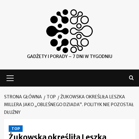
Skip
to
content
GADŻETY I PORADY – 7 DNI W TYGODNIU
Menu
główne
STRONA GŁÓWNA
TOP
ŻUKOWSKA OKREŚLIŁA LESZKA
MILLERA JAKO „OBLEŚNEGO DZIADA”. POLITYK NIE POZOSTAŁ
DŁUŻNY
TOP
Żukowska określiła Leszka