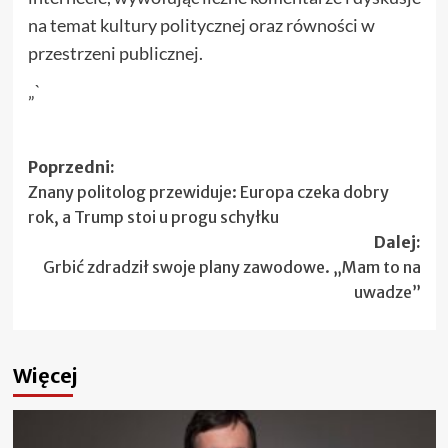
na temat kultury politycznej oraz równości w
przestrzeni publicznej.
„`
Zobacz
Poprzedni:
Znany politolog przewiduje: Europa czeka dobry
wpisy
rok, a Trump stoi u progu schyłku
Dalej:
Grbić zdradził swoje plany zawodowe. „Mam to na
uwadze”
Więcej