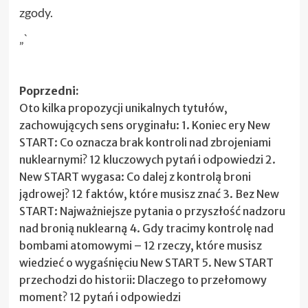
zgody.
„`
Zobacz
Poprzedni:
Oto kilka propozycji unikalnych tytułów,
wpisy
zachowujących sens oryginału: 1. Koniec ery New
START: Co oznacza brak kontroli nad zbrojeniami
nuklearnymi? 12 kluczowych pytań i odpowiedzi 2.
New START wygasa: Co dalej z kontrolą broni
jądrowej? 12 faktów, które musisz znać 3. Bez New
START: Najważniejsze pytania o przyszłość nadzoru
nad bronią nuklearną 4. Gdy tracimy kontrolę nad
bombami atomowymi – 12 rzeczy, które musisz
wiedzieć o wygaśnięciu New START 5. New START
przechodzi do historii: Dlaczego to przełomowy
moment? 12 pytań i odpowiedzi