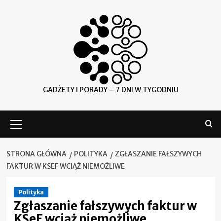
Skip
to
content
GADŻETY I PORADY – 7 DNI W TYGODNIU
Menu
główne
STRONA GŁÓWNA
POLITYKA
ZGŁASZANIE FAŁSZYWYCH
FAKTUR W KSEF WCIĄŻ NIEMOŻLIWE
Polityka
Zgłaszanie fałszywych faktur w
KSeF wciąż niemożliwe