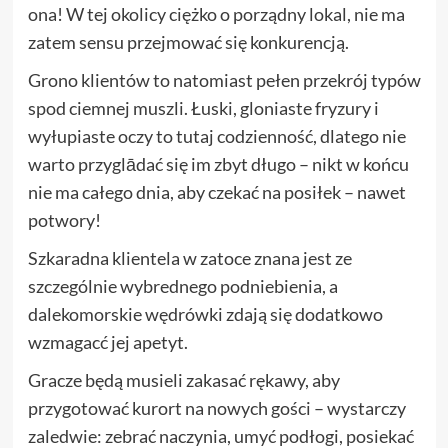
ona! W tej okolicy ciężko o porządny lokal, nie ma
zatem sensu przejmować się konkurencją.
Grono klientów to natomiast pełen przekrój typów
spod ciemnej muszli. Łuski, gloniaste fryzury i
wyłupiaste oczy to tutaj codzienność, dlatego nie
warto przyglādać się im zbyt długo – nikt w końcu
nie ma całego dnia, aby czekać na posiłek – nawet
potwory!
Szkaradna klientela w zatoce znana jest ze
szczególnie wybrednego podniebienia, a
dalekomorskie wędrówki zdają się dodatkowo
wzmagacć jej apetyt.
Gracze będą musieli zakasać rękawy, aby
przygotować kurort na nowych gości – wystarczy
zaledwie: zebrać naczynia, umyć podłogi, posiekać