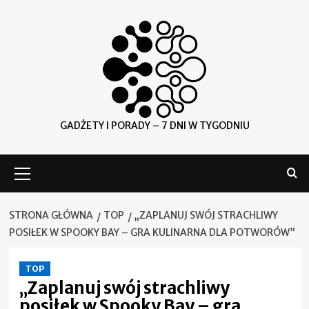
Skip
to
content
GADŻETY I PORADY – 7 DNI W TYGODNIU
Menu
główne
STRONA GŁÓWNA
TOP
„ZAPLANUJ SWÓJ STRACHLIWY
POSIŁEK W SPOOKY BAY – GRA KULINARNA DLA POTWORÓW”
TOP
„Zaplanuj swój strachliwy
posiłek w Spooky Bay – gra