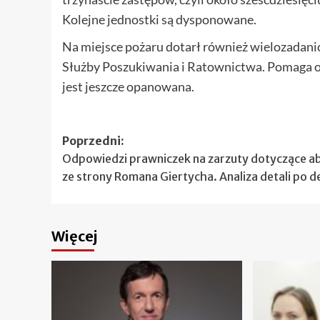
Kolejne jednostki są dysponowane.
Na miejsce pożaru dotarł również wielozadani
Służby Poszukiwania i Ratownictwa. Pomaga on
jest jeszcze opanowana.
Zobacz
Poprzedni:
Odpowiedzi prawniczek na zarzuty dotyczące ab
wpisy
ze strony Romana Giertycha. Analiza detali po d
Więcej