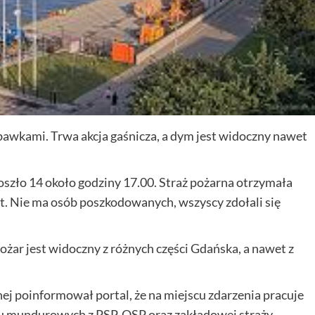
bawkami. Trwa akcja gaśnicza, a dym jest widoczny nawet
szło 14 około godziny 17.00. Straż pożarna otrzymała
rt. Nie ma osób poszkodowanych, wszyscy zdołali się
ożar jest widoczny z różnych części Gdańska, a nawet z
nej poinformował portal, że na miejscu zdarzenia pracuje
ciu mundurowych z PSP, OSP oraz zakładowej straży.