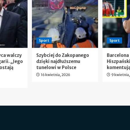
Sport
Sport
wca walczy
Szybciej do Zakopanego
Barcelona
arii. „Jego
dzięki najdłuższemu
Hiszpańsk
ostają
tunelowi w Polsce
komentują
16 kwietnia, 2026
9 kwietnia