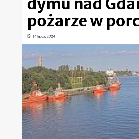
dymu nad Gda
pożarze w porc
14 lipca, 2024