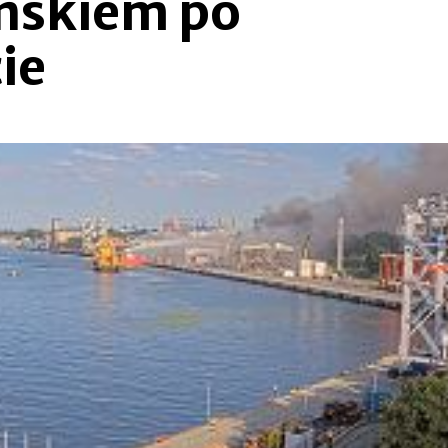
ńskiem po
ie