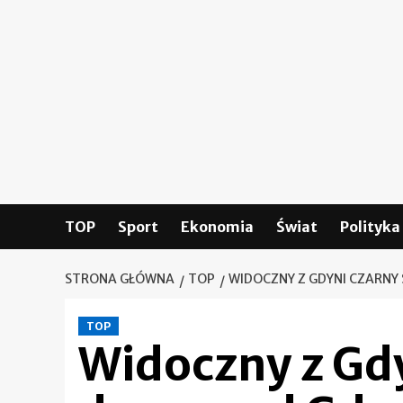
Skip
to
content
TOP
Sport
Ekonomia
Świat
Polityka
STRONA GŁÓWNA
TOP
WIDOCZNY Z GDYNI CZARNY
TOP
Widoczny z Gdy