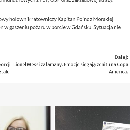
owy holownik ratowniczy Kapitan Poinc z Morskiej
 w gaszeniu pożaru w porcie w Gdańsku. Sytuacja nie
Dalej:
orcji
Lionel Messi załamany. Emocje sięgają zenitu na Copa
etalu
America.