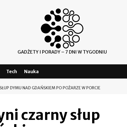
GADŻETY I PORADY – 7 DNI W TYGODNIU
Tech
Nauka
 SŁUP DYMU NAD GDAŃSKIEM PO POŻARZE W PORCIE
ni czarny słup