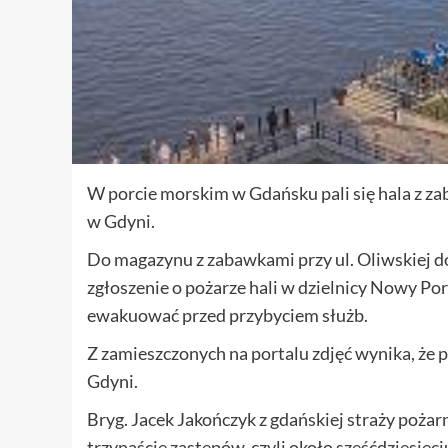
W porcie morskim w Gdańsku pali się hala z za
w Gdyni.
Do magazynu z zabawkami przy ul. Oliwskiej do
zgłoszenie o pożarze hali w dzielnicy Nowy Po
ewakuować przed przybyciem służb.
Z zamieszczonych na portalu zdjęć wynika, że p
Gdyni.
Bryg. Jacek Jakończyk z gdańskiej straży pożar
trzynaście zastępów, czyli około sześćdziesię