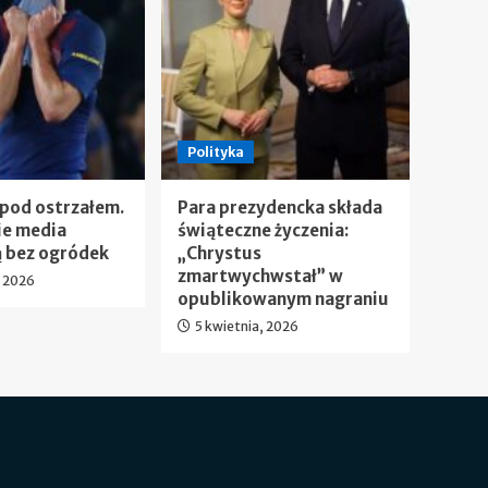
Polityka
 pod ostrzałem.
Para prezydencka składa
ie media
świąteczne życzenia:
 bez ogródek
„Chrystus
zmartwychwstał” w
, 2026
opublikowanym nagraniu
5 kwietnia, 2026