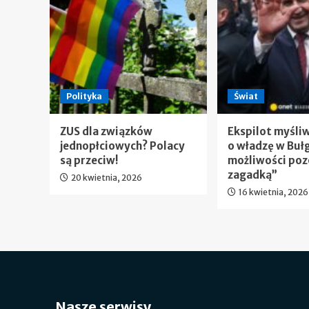
Polityka
Świat
ZUS dla związków
Ekspilot myśli
jednopłciowych? Polacy
o władzę w Bułg
są przeciw!
możliwości poz
zagadką”
20 kwietnia, 2026
16 kwietnia, 2026
Nasze serwisy