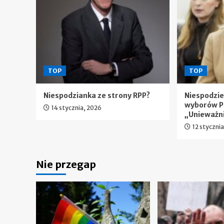
TOP
TOP
Niespodzianka ze strony RPP?
Niespodzi
wyborów P
14 stycznia, 2026
„Unieważn
12 styczni
Nie przegap