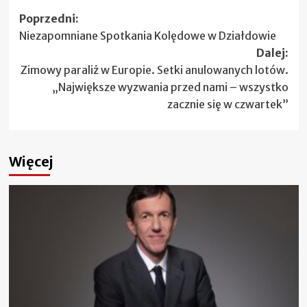
Zobacz
Poprzedni:
Niezapomniane Spotkania Kolędowe w Działdowie
wpisy
Dalej:
Zimowy paraliż w Europie. Setki anulowanych lotów.
„Największe wyzwania przed nami – wszystko
zacznie się w czwartek”
Więcej