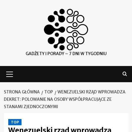
Skip
to
content
GADŻETY I PORADY – 7 DNI W TYGODNIU
Menu
główne
STRONA GŁÓWNA
TOP
WENEZUELSKI RZĄD WPROWADZA
DEKRET: POLOWANIE NA OSOBY WSPÓŁPRACUJĄCE ZE
STANAMI ZJEDNOCZONYMI
TOP
Wenezuelski rząd wprowadza