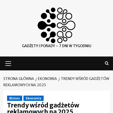
Skip
to
content
GADŻETY I PORADY – 7 DNI W TYGODNIU
Menu
główne
STRONA GŁÓWNA
EKONOMIA
TRENDY WŚRÓD GADŻETÓW
REKLAMOWYCH NA 2025
Biznes
Ekonomia
Trendy wśród gadżetów
reklamowych na 2025