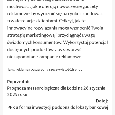
możliwości, jakie oferują nowoczesne gadżety
reklamowe, by wyróżnić się na rynku i zbudować
trwałe relacje z klientami. Odkryj, jak te
innowacyjne rozwiązania mogą wzmocnić Twoją
strategię marketingową i przyciągnąć uwagę
świadomych konsumentów. Wykorzystaj potencjał
dostępnych produktów, aby stworzyć
niezapomniane kampanie reklamowe.
Tags:
reklama
,
rozszerzona rzeczywistość
,
trendy
Zobacz
Poprzedni:
Prognoza meteorologiczna dla Łodzi na 26 stycznia
wpisy
2025 roku
Dalej:
PPK a forma inwestycji podobna do lokaty bankowej