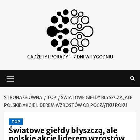
Skip
to
content
GADŻETY I PORADY – 7 DNI W TYGODNIU
Menu
główne
STRONA GŁÓWNA
TOP
ŚWIATOWE GIEŁDY BŁYSZCZĄ, ALE
POLSKIE AKCJE LIDEREM WZROSTÓW OD POCZĄTKU ROKU
TOP
Światowe giełdy błyszczą, ale
polskie akcje liderem wzrostów