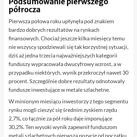
Podsumowanie pierwszego
półrocza
Pierwsza połowa roku upłynęła pod znakiem
bardzo dobrych rezultatów na rynkach
finansowych. Chociaż jeszcze kilka miesięcy temu
nie wszyscy spodziewali się tak korzystnej sytuacji,
dziś aż jedna trzecia najważniejszych kategorii
funduszy wypracowała dwucyfrowy wzrost, a w
przypadku niektórych, wynik przekroczył nawet 30
procent. Szczególnie dobre rezultaty odnotowały
fundusze inwestujące w metale szlachetne.
W minionym miesiącu inwestorzy z tego segmentu
rynku mogli cieszyć się średnim zyskiem rzędu
2,7%, co łącznie za pół roku daje imponujące
30,2%. Ten wysoki wynik zapewnił funduszom
metali szlachetnych pierwszą pozycję od początku