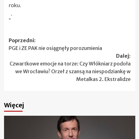
roku.
„`
Zobacz
Poprzedni:
PGE i ZE PAK nie osiągnęły porozumienia
wpisy
Dalej:
Czwartkowe emocje na torze: Czy Włókniarz podoła
we Wrocławiu? Orzeł z szansą na niespodziankę w
Metalkas 2. Ekstralidze
Więcej