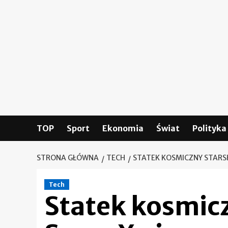
Skip
to
content
TOP
Sport
Ekonomia
Świat
Polityka
STRONA GŁÓWNA
TECH
STATEK KOSMICZNY STARS
Tech
Statek kosmicz