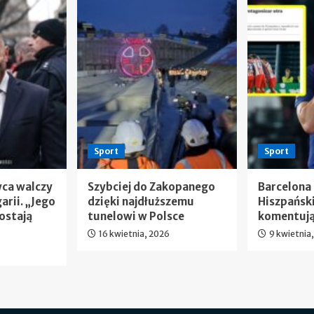
Sport
Sport
wca walczy
Szybciej do Zakopanego
Barcelona
arii. „Jego
dzięki najdłuższemu
Hiszpańsk
ostają
tunelowi w Polsce
komentują
16 kwietnia, 2026
9 kwietnia