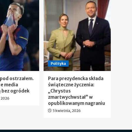
Polityka
 pod ostrzałem.
Para prezydencka składa
ie media
świąteczne życzenia:
 bez ogródek
„Chrystus
zmartwychwstał” w
, 2026
opublikowanym nagraniu
5 kwietnia, 2026