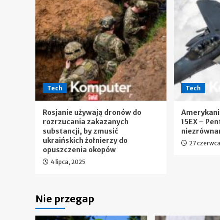
Tech
Tech
Rosjanie używają dronów do
Amerykanie
rozrzucania zakazanych
15EX – Pen
substancji, by zmusić
niezrówna
ukraińskich żołnierzy do
27 czerwca
opuszczenia okopów
4 lipca, 2025
Nie przegap