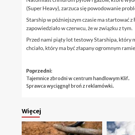
(Super Heavy), zarzuca się powodowanie prob
Starship w późniejszym czasie ma startować z F
zapowiedziało w czerwcu, że w związku z tym.
Przed nami piąty lot testowy Starshipa, który m
chciało, który ma być złapany ogromnym ram
Zobacz
Poprzedni:
Tajemnice zbrodni w centrum handlowym Klif.
wpisy
Sprawca wyciągnął broń z reklamówki.
Więcej