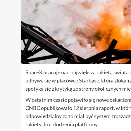
SpaceX pracuje nad największą rakietą świata 
odbywa się w placówce Starbase, która zlokal
spotyka się z krytyką ze strony okolicznych m
W ostatnim czasie pojawiło się nowe oskarżenie
CNBC opublikowało 12 sierpnia raport, w który
odpowiedzialny za to miał być system zraszacz
rakiety do chłodzenia platformy.