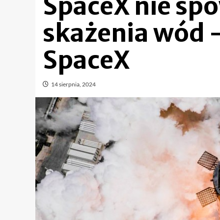
SpaceX nie s
skażenia wód 
SpaceX
14 sierpnia, 2024