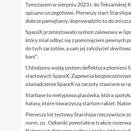
Tymczasem w sierpniu 2023 r. do Teksańskiej 
opisano szczegółowo. Pierwszy start Starshipa
dobrze pamiętamy, doprowadziło to do zniszc
SpaceX przetestowało system zalewowy w lipcu
który miał odbyć się z pominięciem pewnych pr
do tych zarzutów, a sam jej założyciel skwito
bani”.
Chłodzony wodą system deflektora płomieni St
startowych SpaceX. Zapewnia bezpieczeństwo lo
oświadczenie SpaceX na zarzuty stawiane w ra
Starbase to nietypowa placówka, która spotyka 
hałasy, które towarzyszą startom rakiet. Nato
Pierwszy lot testowy Starshipa rzeczywiście 
norm, co . Odłamki powstałe w trakcie rozerw
Natomiast chmurom pyłów i gazów, które wydob