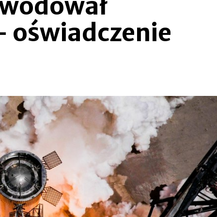
powodował
– oświadczenie