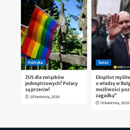
Polityka
Świat
ZUS dla związków
Ekspilot myśli
jednopłciowych? Polacy
o władzę w Bułg
są przeciw!
możliwości poz
zagadką”
20 kwietnia, 2026
16 kwietnia, 2026