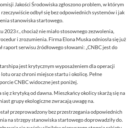
Komisji Jakości Środowiska zgłoszono problem, w którym
 rzeczywiście odbył się bez odpowiednich systemów i jak
zenia stanowiska startowego.
 2023 r., chociaż nie miało stosownego zezwolenia,
ocedur i zrozumienia. Firma Elona Muska odniosła się już
wał raport serwisu źródłowego słowami: „CNBC jest do
arshipa jest krytycznym wyposażeniem dla operacji
tu oraz chroni miejsce startu i okolicę. Pełne
porcie CNBC widoczne jest poniżej.
się z krytyką od dawna. Mieszkańcy okolicy skarżą się na
miast grupy ekologiczne zwracają uwagę na.
został przeprowadzony bez przestrzegania odpowiednich
ania na strzępy stanowiska startowego doprowadziły do.
ywają się z wielu silników pierwszego stopnia rakiety