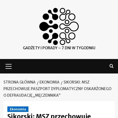
Skip
to
content
GADŻETY I PORADY – 7 DNI W TYGODNIU
Menu
główne
STRONA GŁÓWNA
EKONOMIA
SIKORSKI: MSZ
PRZECHOWUJE PASZPORT DYPLOMATYCZNY OSKARŻONEGO
O DEFRAUDACJĘ „MĘCZENNIKA”
Ekonomia
Sikorski: MSZ przechowuje