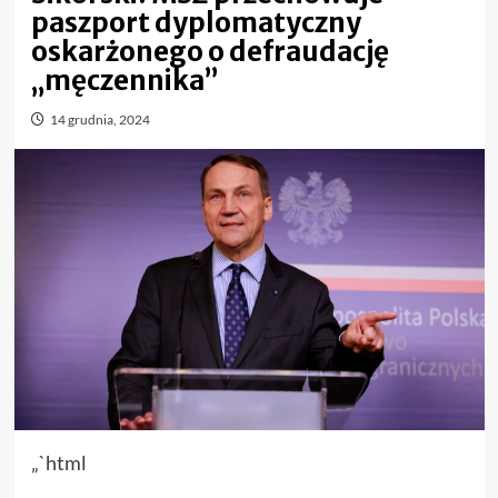
paszport dyplomatyczny
oskarżonego o defraudację
„męczennika”
14 grudnia, 2024
„`html