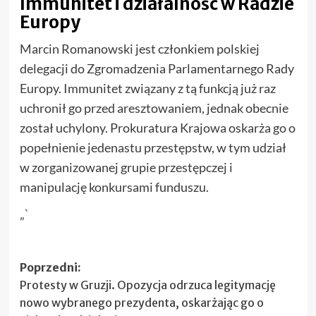
Immunitet i działalność w Radzie
Europy
Marcin Romanowski jest członkiem polskiej
delegacji do Zgromadzenia Parlamentarnego Rady
Europy. Immunitet związany z tą funkcją już raz
uchronił go przed aresztowaniem, jednak obecnie
został uchylony. Prokuratura Krajowa oskarża go o
popełnienie jedenastu przestępstw, w tym udział
w zorganizowanej grupie przestępczej i
manipulację konkursami funduszu.
„`
Zobacz
Poprzedni:
Protesty w Gruzji. Opozycja odrzuca legitymację
wpisy
nowo wybranego prezydenta, oskarżając go o