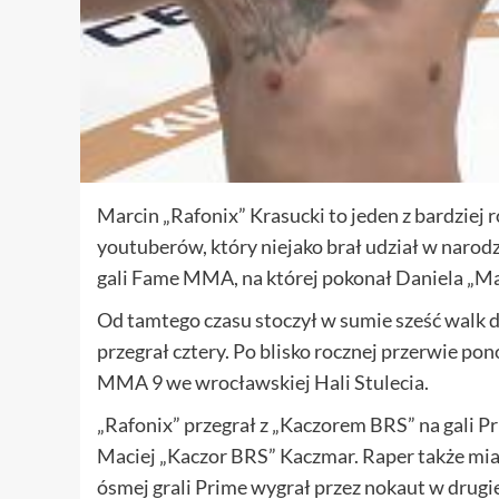
Marcin „Rafonix” Krasucki to jeden z bardziej
youtuberów, który niejako brał udział w narodz
gali Fame MMA, na której pokonał Daniela „Ma
Od tamtego czasu stoczył w sumie sześć walk 
przegrał cztery. Po blisko rocznej przerwie po
MMA 9 we wrocławskiej Hali Stulecia.
„Rafonix” przegrał z „Kaczorem BRS” na gali 
Maciej „Kaczor BRS” Kaczmar. Raper także miał
ósmej grali Prime wygrał przez nokaut w drugie