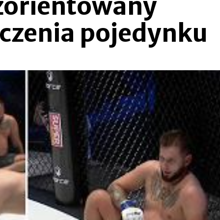
zorientowany
czenia pojedynku