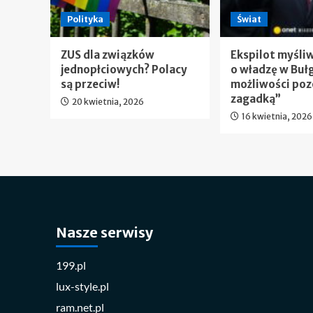
Polityka
Świat
ZUS dla związków
Ekspilot myśli
jednopłciowych? Polacy
o władzę w Bułg
są przeciw!
możliwości poz
zagadką”
20 kwietnia, 2026
16 kwietnia, 2026
Nasze serwisy
199.pl
lux-style.pl
ram.net.pl