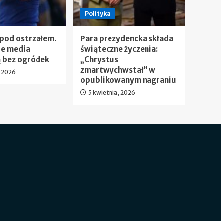
Polityka
 pod ostrzałem.
Para prezydencka składa
ie media
świąteczne życzenia:
 bez ogródek
„Chrystus
zmartwychwstał” w
, 2026
opublikowanym nagraniu
5 kwietnia, 2026