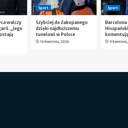
Sport
Sport
wca walczy
Szybciej do Zakopanego
Barcelona
arii. „Jego
dzięki najdłuższemu
Hiszpańsk
ostają
tunelowi w Polsce
komentują
16 kwietnia, 2026
9 kwietnia