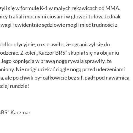
yli się w formule K-1 w małych rękawicach od MMA.
cy trafiali mocnymi ciosami w głowę i tułów. Jednak
ewagi i ewidentnie sędziowie mogli mieć trudności z
 kondycyjnie, co sprawiło, że ograniczył się do
wodzenie. Z kolei „Kaczor BRS” skupiał się na obijaniu
 Jego kopnięcia w prawą nogę rywala sprawiły, że
aniony. Nie mógł uciekać ciągle nogą przed uderzeniami
a, ale po chwili był całkowicie bez sił, padł pod nawałnicą
eciej rundzie!
 BRS” Kaczmar