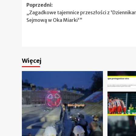
Zobacz
Poprzedni:
„Zagadkowe tajemnice przeszłości z 'Dziennika
wpisy
Sejmową w Oka Miarki'”
Więcej