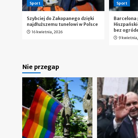
Sport
Sport
Szybciej do Zakopanego dzięki
Barcelona 
najdłuższemu tunelowi w Polsce
Hiszpańsk
bez ogród
16 kwietnia, 2026
9 kwietnia
Nie przegap