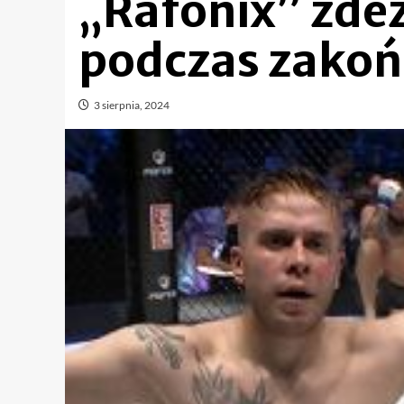
„Rafonix” zde
podczas zakoń
3 sierpnia, 2024