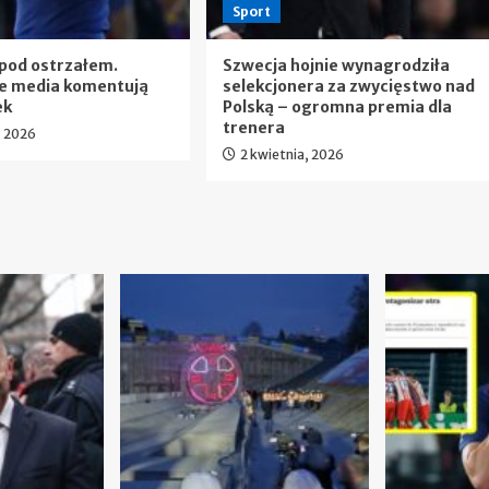
Sport
pod ostrzałem.
Szwecja hojnie wynagrodziła
ie media komentują
selekcjonera za zwycięstwo nad
ek
Polską – ogromna premia dla
trenera
, 2026
2 kwietnia, 2026