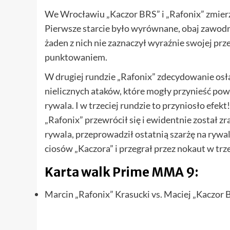
We Wrocławiu „Kaczor BRS” i „Rafonix” zmierz
Pierwsze starcie było wyrównane, obaj zawodni
żaden z nich nie zaznaczył wyraźnie swojej prz
punktowaniem.
W drugiej rundzie „Rafonix” zdecydowanie osłabł
nielicznych ataków, które mogły przynieść po
rywala. I w trzeciej rundzie to przyniosło efekt!
„Rafonix” przewrócił się i ewidentnie został zr
rywala, przeprowadził ostatnią szarżę na rywal
ciosów „Kaczora” i przegrał przez nokaut w trz
Karta walk Prime MMA 9:
Marcin „Rafonix” Krasucki vs. Maciej „Kaczor