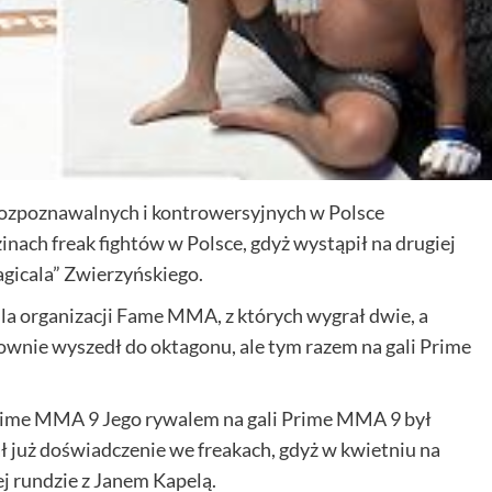
 rozpoznawalnych i kontrowersyjnych w Polsce
inach freak fightów w Polsce, gdyż wystąpił na drugiej
gicala” Zwierzyńskiego.
dla organizacji Fame MMA, z których wygrał dwie, a
nownie wyszedł do oktagonu, ale tym razem na gali Prime
Prime MMA 9 Jego rywalem na gali Prime MMA 9 był
 już doświadczenie we freakach, gdyż w kwietniu na
j rundzie z Janem Kapelą.