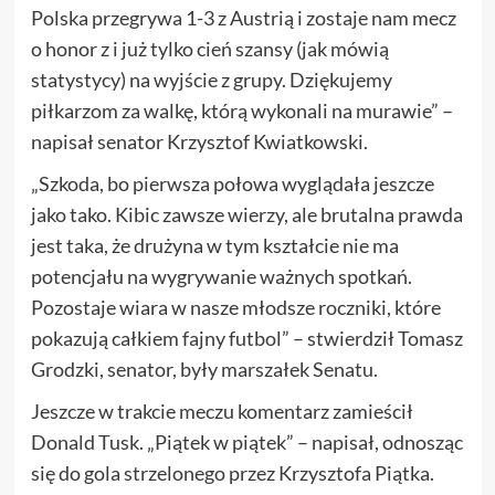
Polska przegrywa 1-3 z Austrią i zostaje nam mecz
o honor z i już tylko cień szansy (jak mówią
statystycy) na wyjście z grupy. Dziękujemy
piłkarzom za walkę, którą wykonali na murawie” –
napisał senator Krzysztof Kwiatkowski.
„Szkoda, bo pierwsza połowa wyglądała jeszcze
jako tako. Kibic zawsze wierzy, ale brutalna prawda
jest taka, że drużyna w tym kształcie nie ma
potencjału na wygrywanie ważnych spotkań.
Pozostaje wiara w nasze młodsze roczniki, które
pokazują całkiem fajny futbol” – stwierdził Tomasz
Grodzki, senator, były marszałek Senatu.
Jeszcze w trakcie meczu komentarz zamieścił
Donald Tusk. „Piątek w piątek” – napisał, odnosząc
się do gola strzelonego przez Krzysztofa Piątka.