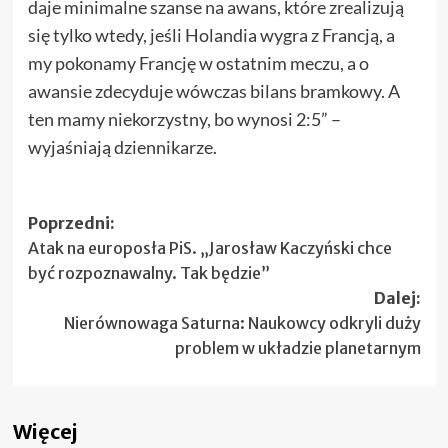
daje minimalne szanse na awans, które zrealizują
się tylko wtedy, jeśli Holandia wygra z Francją, a
my pokonamy Francję w ostatnim meczu, a o
awansie zdecyduje wówczas bilans bramkowy. A
ten mamy niekorzystny, bo wynosi 2:5” –
wyjaśniają dziennikarze.
Zobacz
Poprzedni:
Atak na europosła PiS. „Jarosław Kaczyński chce
wpisy
być rozpoznawalny. Tak będzie”
Dalej:
Nierównowaga Saturna: Naukowcy odkryli duży
problem w układzie planetarnym
Więcej