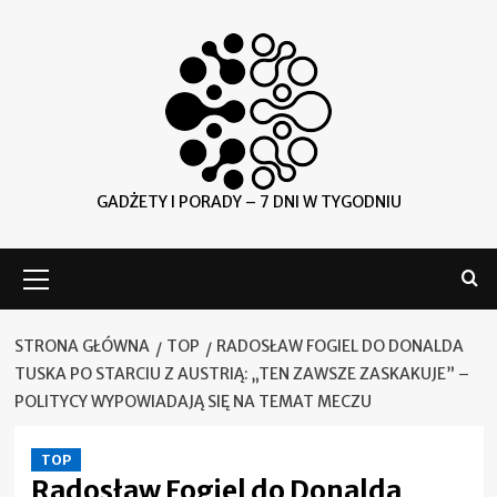
Skip
to
content
GADŻETY I PORADY – 7 DNI W TYGODNIU
Menu
główne
STRONA GŁÓWNA
TOP
RADOSŁAW FOGIEL DO DONALDA
TUSKA PO STARCIU Z AUSTRIĄ: „TEN ZAWSZE ZASKAKUJE” –
POLITYCY WYPOWIADAJĄ SIĘ NA TEMAT MECZU
TOP
Radosław Fogiel do Donalda