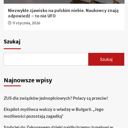
Niezwykłe zjawisko na polskim niebie. Naukowcy znają
odpowiedź – to nie UFO
11 stycznia, 2026
Szukaj
Szukaj
Najnowsze wpisy
ZUS dla związków jednopłciowych? Polacy są przeciw!
Ekspilot myśliwca walczy o władzę w Bułgarii. „Jego
możliwości pozostają zagadką”
Szybciej do Zakopanego dzięki najdłuższemu tunelowi w