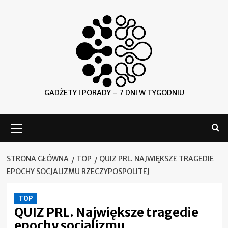
Skip
to
content
GADŻETY I PORADY – 7 DNI W TYGODNIU
Menu
główne
STRONA GŁÓWNA
TOP
QUIZ PRL. NAJWIĘKSZE TRAGEDIE
EPOCHY SOCJALIZMU RZECZYPOSPOLITEJ
TOP
QUIZ PRL. Największe tragedie
epochy socjalizmu