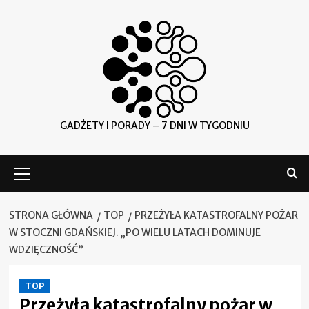
Skip
to
content
GADŻETY I PORADY – 7 DNI W TYGODNIU
Menu
główne
STRONA GŁÓWNA
TOP
PRZEŻYŁA KATASTROFALNY POŻAR
W STOCZNI GDAŃSKIEJ. „PO WIELU LATACH DOMINUJE
WDZIĘCZNOŚĆ”
TOP
Przeżyła katastrofalny pożar w