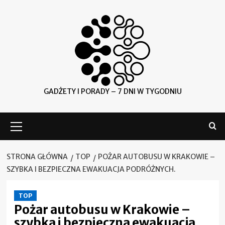
Skip
to
content
GADŻETY I PORADY – 7 DNI W TYGODNIU
Menu
główne
STRONA GŁÓWNA
TOP
POŻAR AUTOBUSU W KRAKOWIE –
SZYBKA I BEZPIECZNA EWAKUACJA PODRÓŻNYCH.
TOP
Pożar autobusu w Krakowie –
szybka i bezpieczna ewakuacja