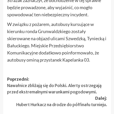
Strażak zaznaczył, że dochodzenie w tej sprawie
będzie prowadzone, aby wyjaśnić, co mogło
spowodować ten niebezpieczny incydent.
W związku z pożarem, autobusy kursujące w
kierunku ronda Grunwaldzkiego zostały
skierowane na objazd ulicami Szwedzką, Tyniecką i
Bałuckiego. Miejskie Przedsiębiorstwo
Komunikacyjne dodatkowo poinformowało, że
autobusy ominą przystanek Kapelanka 03.
Zobacz
Poprzedni:
Nawałnice zbliżają się do Polski. Alerty ostrzegają
wpisy
przed ekstremalnymi warunkami pogodowymi.
Dalej:
Hubert Hurkacz na drodze do półfinału turnieju.