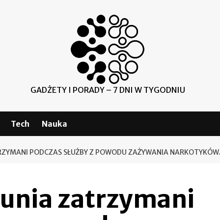
GADŻETY I PORADY – 7 DNI W TYGODNIU
Tech
Nauka
TRZYMANI PODCZAS SŁUŻBY Z POWODU ZAŻYWANIA NARKOTYKÓW. 
orunia zatrzymani