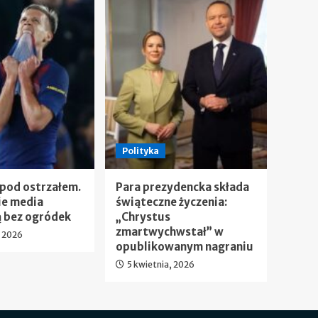
Polityka
 pod ostrzałem.
Para prezydencka składa
ie media
świąteczne życzenia:
 bez ogródek
„Chrystus
zmartwychwstał” w
, 2026
opublikowanym nagraniu
5 kwietnia, 2026