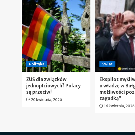
Polityka
Świat
ZUS dla związków
Ekspilot myśli
jednopłciowych? Polacy
o władzę w Bułg
są przeciw!
możliwości poz
zagadką”
20 kwietnia, 2026
16 kwietnia, 2026