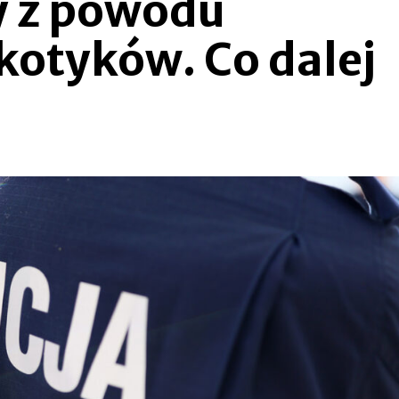
y z powodu
kotyków. Co dalej