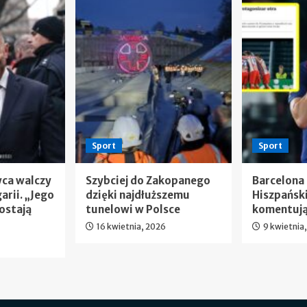
Sport
Sport
wca walczy
Szybciej do Zakopanego
Barcelona
arii. „Jego
dzięki najdłuższemu
Hiszpańsk
ostają
tunelowi w Polsce
komentują
16 kwietnia, 2026
9 kwietnia