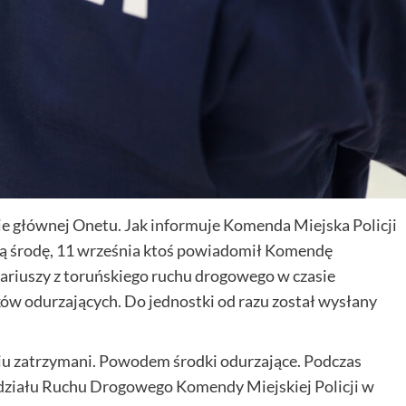
ie głównej Onetu. Jak informuje Komenda Miejska Policji
ią środę, 11 września ktoś powiadomił Komendę
riuszy z toruńskiego ruchu drogowego w czasie
w odurzających. Do jednostki od razu został wysłany
niu zatrzymani. Powodem środki odurzające. Podczas
ydziału Ruchu Drogowego Komendy Miejskiej Policji w