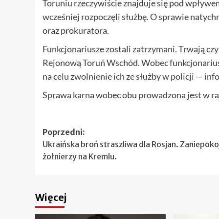
Toruniu rzeczywiście znajduje się pod wpływe
wcześniej rozpoczęli służbę. O sprawie naty
oraz prokuratora.
Funkcjonariusze zostali zatrzymani. Trwają c
Rejonową Toruń Wschód. Wobec funkcjonariusz
na celu zwolnienie ich ze służby w policji — i
Sprawa karna wobec obu prowadzona jest w ra
Zobacz
Poprzedni:
Ukraińska broń straszliwa dla Rosjan. Zaniepoko
wpisy
żołnierzy na Kremlu.
Więcej