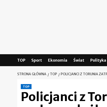
Skip
to
content
TOP
Sport
Ekonomia
Świat
Polityka
STRONA GŁÓWNA
TOP
POLICJANCI Z TORUNIA ZA
TOP
Policjanci z T