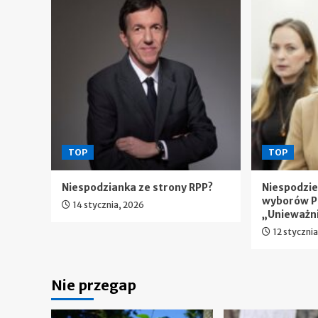
TOP
TOP
Niespodzianka ze strony RPP?
Niespodzi
wyborów P
14 stycznia, 2026
„Unieważn
12 styczni
Nie przegap