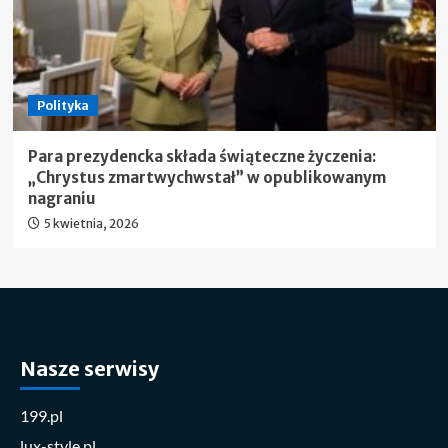
Polityka
Para prezydencka składa świąteczne życzenia:
„Chrystus zmartwychwstał” w opublikowanym
nagraniu
5 kwietnia, 2026
Nasze serwisy
199.pl
lux-style.pl