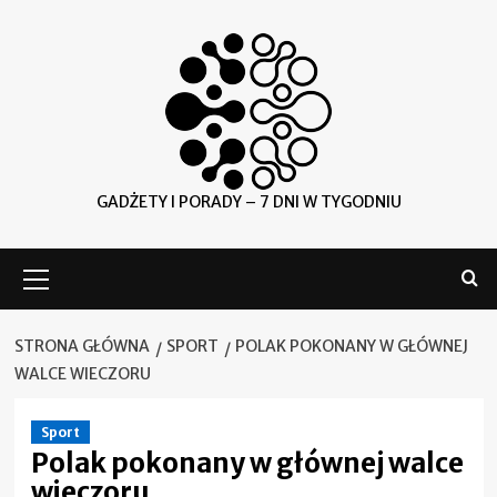
Skip
to
content
GADŻETY I PORADY – 7 DNI W TYGODNIU
Menu
główne
STRONA GŁÓWNA
SPORT
POLAK POKONANY W GŁÓWNEJ
WALCE WIECZORU
Sport
Polak pokonany w głównej walce
wieczoru