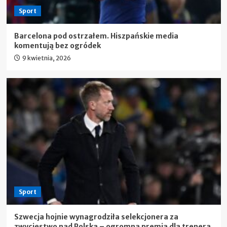
Sport
Barcelona pod ostrzałem. Hiszpańskie media
komentują bez ogródek
9 kwietnia, 2026
Sport
Szwecja hojnie wynagrodziła selekcjonera za
zwycięstwo nad Polską – ogromna premia dla trenera