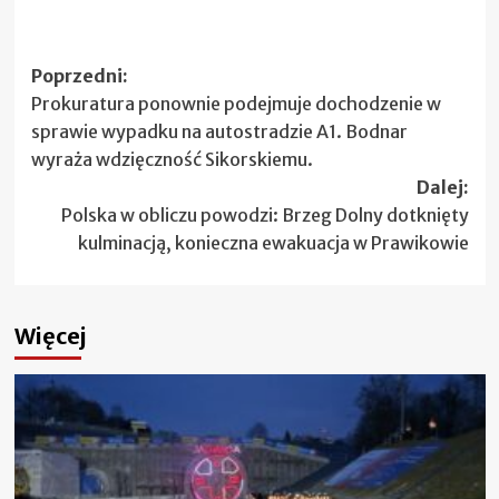
Zobacz
Poprzedni:
Prokuratura ponownie podejmuje dochodzenie w
wpisy
sprawie wypadku na autostradzie A1. Bodnar
wyraża wdzięczność Sikorskiemu.
Dalej:
Polska w obliczu powodzi: Brzeg Dolny dotknięty
kulminacją, konieczna ewakuacja w Prawikowie
Więcej