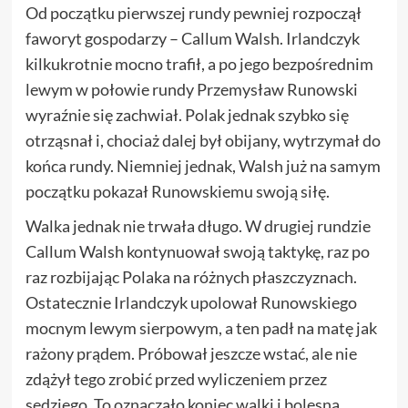
Od początku pierwszej rundy pewniej rozpoczął
faworyt gospodarzy – Callum Walsh. Irlandczyk
kilkukrotnie mocno trafił, a po jego bezpośrednim
lewym w połowie rundy Przemysław Runowski
wyraźnie się zachwiał. Polak jednak szybko się
otrząsnał i, chociaż dalej był obijany, wytrzymał do
końca rundy. Niemniej jednak, Walsh już na samym
początku pokazał Runowskiemu swoją siłę.
Walka jednak nie trwała długo. W drugiej rundzie
Callum Walsh kontynuował swoją taktykę, raz po
raz rozbijając Polaka na różnych płaszczyznach.
Ostatecznie Irlandczyk upolował Runowskiego
mocnym lewym sierpowym, a ten padł na matę jak
rażony prądem. Próbował jeszcze wstać, ale nie
zdążył tego zrobić przed wyliczeniem przez
sędziego. To oznaczało koniec walki i bolesną