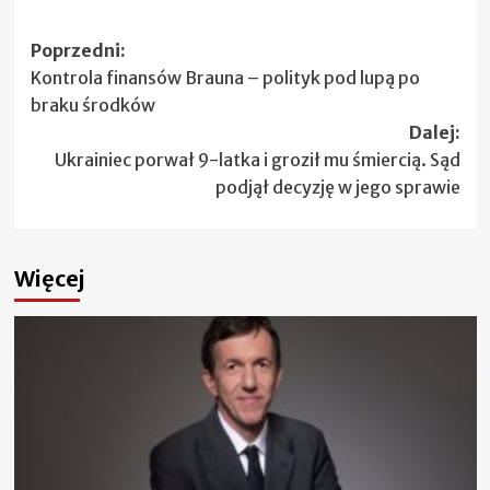
Zobacz
Poprzedni:
Kontrola finansów Brauna – polityk pod lupą po
wpisy
braku środków
Dalej:
Ukrainiec porwał 9-latka i groził mu śmiercią. Sąd
podjął decyzję w jego sprawie
Więcej