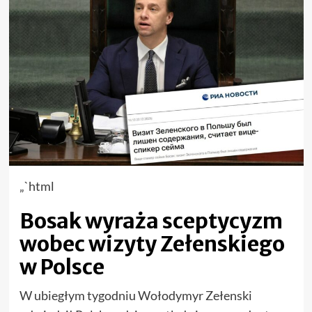
„`html
Bosak wyraża sceptycyzm
wobec wizyty Zełenskiego
w Polsce
W ubiegłym tygodniu Wołodymyr Zełenski