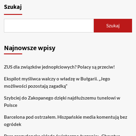
Szukaj
Szukaj
Najnowsze wpisy
ZUS dla związków jednopłciowych? Polacy są przeciw!
Ekspilot myśliwca walczy o władzę w Bułgarii. „Jego
możliwości pozostają zagadką”
Szybciej do Zakopanego dzięki najdłuższemu tunelowi w
Polsce
Barcelona pod ostrzałem. Hiszpańskie media komentują bez
ogródek
Para prezydencka składa świąteczne życzenia: „Chrystus