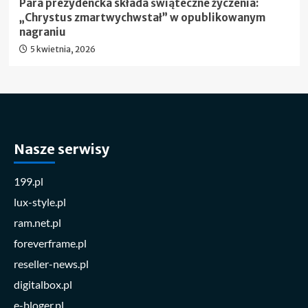
Para prezydencka składa świąteczne życzenia:
„Chrystus zmartwychwstał” w opublikowanym
nagraniu
5 kwietnia, 2026
Nasze serwisy
199.pl
lux-style.pl
ram.net.pl
foreverframe.pl
reseller-news.pl
digitalbox.pl
e-bloger.pl