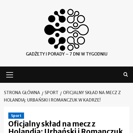
Skip
to
content
GADŻETY I PORADY – 7 DNI W TYGODNIU
Menu
główne
STRONA GŁÓWNA
SPORT
OFICJALNY SKŁAD NA MECZ Z
HOLANDIĄ: URBAŃSKI I ROMANCZUK W KADRZE!
Sport
Oficjalny skład na mecz z
Holandią: Urbański i Romanczuk