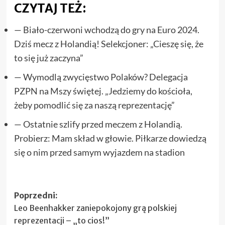
CZYTAJ TEŻ:
— Biało-czerwoni wchodzą do gry na Euro 2024.
Dziś mecz z Holandią! Selekcjoner: „Cieszę się, że
to się już zaczyna”
— Wymodlą zwycięstwo Polaków? Delegacja
PZPN na Mszy świętej. „Jedziemy do kościoła,
żeby pomodlić się za naszą reprezentację”
— Ostatnie szlify przed meczem z Holandią.
Probierz: Mam skład w głowie. Piłkarze dowiedzą
się o nim przed samym wyjazdem na stadion
Zobacz
Poprzedni:
Leo Beenhakker zaniepokojony grą polskiej
wpisy
reprezentacji – „to cios!”