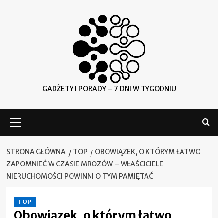
Skip
to
content
GADŻETY I PORADY – 7 DNI W TYGODNIU
Menu
główne
STRONA GŁÓWNA
TOP
OBOWIĄZEK, O KTÓRYM ŁATWO
ZAPOMNIEĆ W CZASIE MROZÓW – WŁAŚCICIELE
NIERUCHOMOŚCI POWINNI O TYM PAMIĘTAĆ
TOP
Obowiązek, o którym łatwo