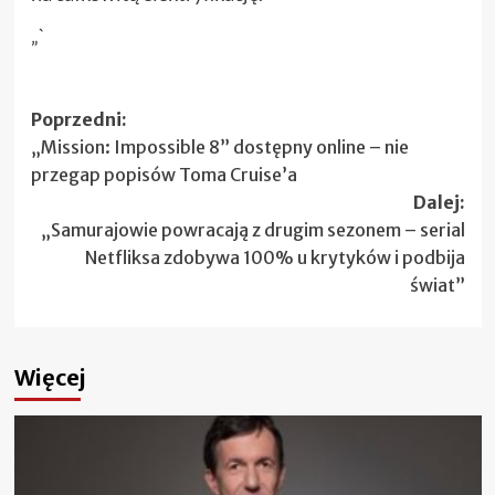
„`
Zobacz
Poprzedni:
„Mission: Impossible 8” dostępny online – nie
wpisy
przegap popisów Toma Cruise’a
Dalej:
„Samurajowie powracają z drugim sezonem – serial
Netfliksa zdobywa 100% u krytyków i podbija
świat”
Więcej