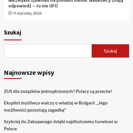
Niezwykłe zjawisko na polskim niebie. Naukowcy znają
odpowiedź – to nie UFO
11 stycznia, 2026
Szukaj
Szukaj
Najnowsze wpisy
ZUS dla związków jednopłciowych? Polacy są przeciw!
Ekspilot myśliwca walczy o władzę w Bułgarii. „Jego
możliwości pozostają zagadką”
Szybciej do Zakopanego dzięki najdłuższemu tunelowi w
Polsce