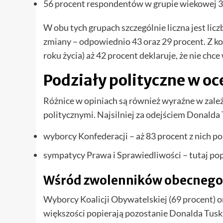
56 procent respondentów w grupie wiekowej 30
W obu tych grupach szczególnie liczna jest li
zmiany – odpowiednio 43 oraz 29 procent. Z k
roku życia) aż 42 procent deklaruje, że nie ch
Podziały polityczne w oc
Różnice w opiniach są również wyraźne w zal
politycznymi. Najsilniej za odejściem Donalda
wyborcy Konfederacji – aż 83 procent z nich p
sympatycy Prawa i Sprawiedliwości – tutaj popa
Wśród zwolenników obecnego
Wyborcy Koalicji Obywatelskiej (69 procent) o
większości popierają pozostanie Donalda Tusk