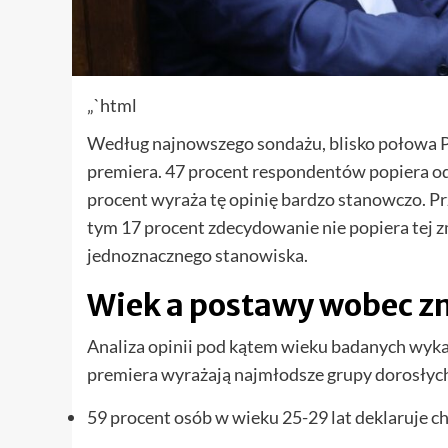
„`html
Według najnowszego sondażu, blisko połowa P
premiera. 47 procent respondentów popiera ode
procent wyraża tę opinię bardzo stanowczo. Pr
tym 17 procent zdecydowanie nie popiera tej zm
jednoznacznego stanowiska.
Wiek a postawy wobec z
Analiza opinii pod kątem wieku badanych wyka
premiera wyrażają najmłodsze grupy dorosłyc
59 procent osób w wieku 25-29 lat deklaruje c