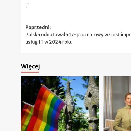
„`
Zobacz
Poprzedni:
Polska odnotowała 17-procentowy wzrost imp
wpisy
usług IT w 2024 roku
Więcej