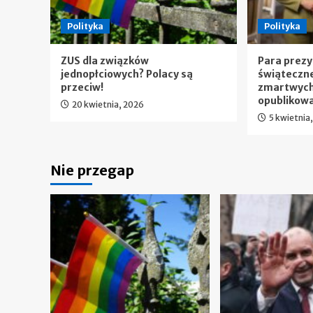
Polityka
Polityka
ZUS dla związków
Para prez
jednopłciowych? Polacy są
świąteczne
przeciw!
zmartwych
opublikow
20 kwietnia, 2026
5 kwietnia
Nie przegap