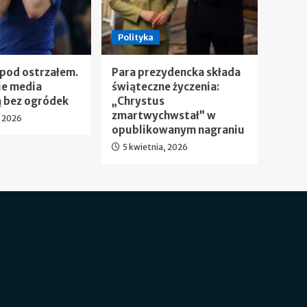
Polityka
 pod ostrzałem.
Para prezydencka składa
ie media
świąteczne życzenia:
 bez ogródek
„Chrystus
zmartwychwstał” w
, 2026
opublikowanym nagraniu
5 kwietnia, 2026