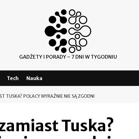
GADŻETY I PORADY – 7 DNI W TYGODNIU
Tech
Nauka
T TUSKA? POLACY WYRAŹNIE NIE SĄ ZGODNI
zamiast Tuska?