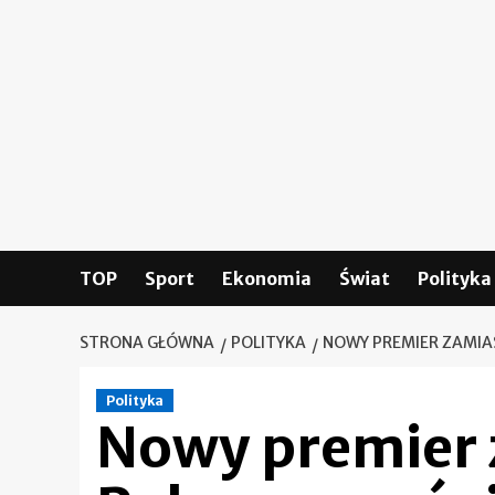
Skip
to
content
TOP
Sport
Ekonomia
Świat
Polityka
STRONA GŁÓWNA
POLITYKA
NOWY PREMIER ZAMIAS
Polityka
Nowy premier 