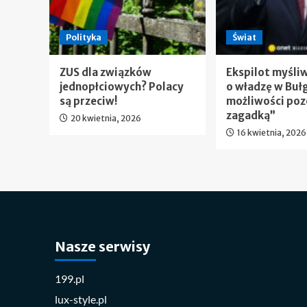
Polityka
Świat
ZUS dla związków
Ekspilot myśli
jednopłciowych? Polacy
o władzę w Bułg
są przeciw!
możliwości poz
zagadką”
20 kwietnia, 2026
16 kwietnia, 2026
Nasze serwisy
199.pl
lux-style.pl