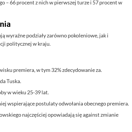
o – 66 procent z nich w pierwszej turze i 57 procent w
nia
ją wyraźne podziały zarówno pokoleniowe, jak i
ji politycznej w kraju.
wisku premiera, w tym 32% zdecydowanie za.
da Tuska.
oby w wieku 25-39 lat.
niej wspierające postulaty odwołania obecnego premiera.
wskiego najczęściej opowiadają się against zmianie