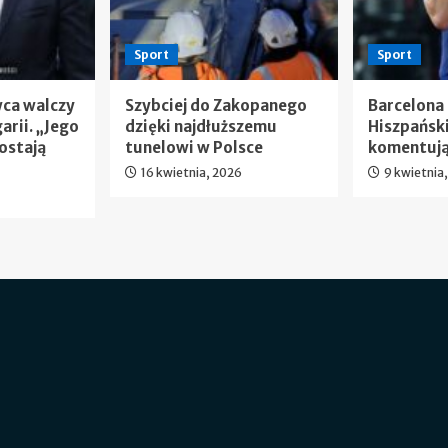
Sport
Sport
wca walczy
Szybciej do Zakopanego
Barcelona
arii. „Jego
dzięki najdłuższemu
Hiszpańsk
ostają
tunelowi w Polsce
komentują
16 kwietnia, 2026
9 kwietnia