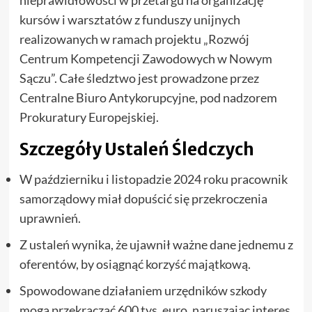
kursów i warsztatów z funduszy unijnych
realizowanych w ramach projektu „Rozwój
Centrum Kompetencji Zawodowych w Nowym
Sączu”. Całe śledztwo jest prowadzone przez
Centralne Biuro Antykorupcyjne, pod nadzorem
Prokuratury Europejskiej.
Szczegóły Ustaleń Śledczych
W październiku i listopadzie 2024 roku pracownik
samorządowy miał dopuścić się przekroczenia
uprawnień.
Z ustaleń wynika, że ujawnił ważne dane jednemu z
oferentów, by osiągnąć korzyść majątkową.
Spowodowane działaniem urzędników szkody
mogą przekraczać 600 tys. euro, naruszając interes