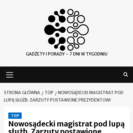
Skip
to
content
GADŻETY I PORADY – 7 DNI W TYGODNIU
Menu
główne
STRONA GŁÓWNA
TOP
NOWOSĄDECKI MAGISTRAT POD
LUPĄ SŁUŻB. ZARZUTY POSTAWIONE PREZYDENTOWI
TOP
Nowosądecki magistrat pod lupą
służb. Zarzuty postawione