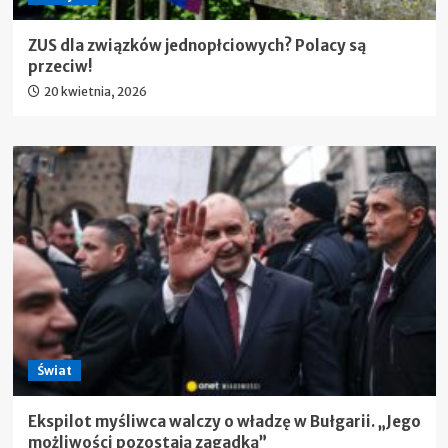
ZUS dla związków jednopłciowych? Polacy są
przeciw!
20 kwietnia, 2026
Świat
Ekspilot myśliwca walczy o władzę w Bułgarii. „Jego
możliwości pozostają zagadką”