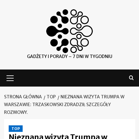
Skip
to
content
GADŻETY I PORADY – 7 DNI W TYGODNIU
Menu
główne
STRONA GŁÓWNA
TOP
NIEZNANA WIZYTA TRUMPA W
WARSZAWIE: TRZASKOWSKI ZDRADZIŁ SZCZEGÓŁY
ROZMOWY.
TOP
Nieznana wizyta Trumpa w