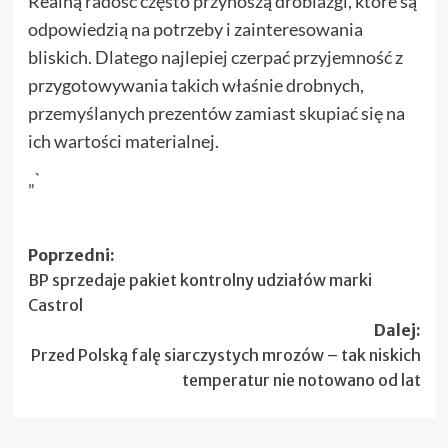
Realną radość często przynoszą drobiazgi, które są
odpowiedzią na potrzeby i zainteresowania
bliskich. Dlatego najlepiej czerpać przyjemność z
przygotowywania takich właśnie drobnych,
przemyślanych prezentów zamiast skupiać się na
ich wartości materialnej.
„`
Zobacz
Poprzedni:
BP sprzedaje pakiet kontrolny udziałów marki
wpisy
Castrol
Dalej:
Przed Polską falę siarczystych mrozów – tak niskich
temperatur nie notowano od lat