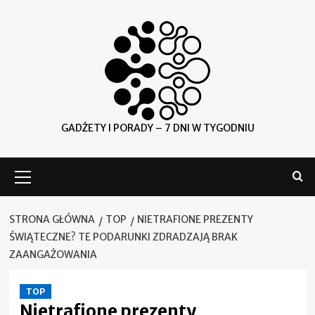
Skip
to
content
GADŻETY I PORADY – 7 DNI W TYGODNIU
Menu
główne
STRONA GŁÓWNA
TOP
NIETRAFIONE PREZENTY
ŚWIĄTECZNE? TE PODARUNKI ZDRADZAJĄ BRAK
ZAANGAŻOWANIA
TOP
Nietrafione prezenty