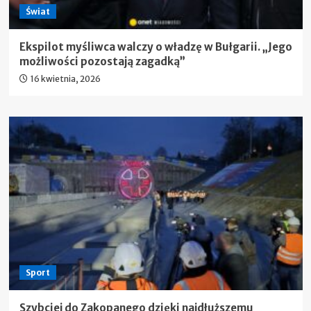
Świat
Ekspilot myśliwca walczy o władzę w Bułgarii. „Jego
możliwości pozostają zagadką”
16 kwietnia, 2026
Sport
Szybciej do Zakopanego dzięki najdłuższemu