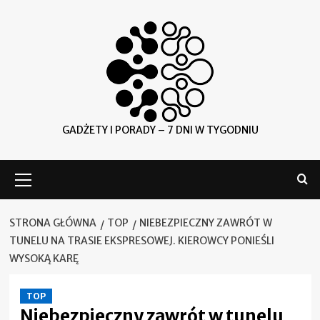
Skip
to
content
GADŻETY I PORADY – 7 DNI W TYGODNIU
Menu
główne
STRONA GŁÓWNA
TOP
NIEBEZPIECZNY ZAWRÓT W
TUNELU NA TRASIE EKSPRESOWEJ. KIEROWCY PONIEŚLI
WYSOKĄ KARĘ
TOP
Niebezpieczny zawrót w tunelu