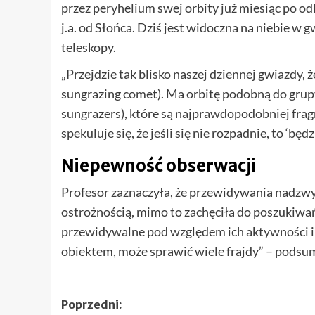
przez peryhelium swej orbity już miesiąc po odk
j.a. od Słońca. Dziś jest widoczna na niebie w 
teleskopy.
„Przejdzie tak blisko naszej dziennej gwiazdy, 
sungrazing comet). Ma orbitę podobną do grup
sungrazers), które są najprawdopodobniej frag
spekuluje się, że jeśli się nie rozpadnie, to ‘bę
Niepewność obserwacji
Profesor zaznaczyła, że przewidywania nadzwyc
ostrożnością, mimo to zachęciła do poszukiwań
przewidywalne pod względem ich aktywności i p
obiektem, może sprawić wiele frajdy” – pod
Zobacz
Poprzedni: