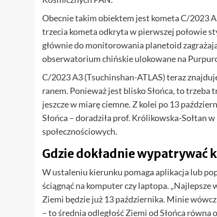
Obecnie takim obiektem jest kometa C/2023 A3
trzecia kometa odkryta w pierwszej połowie st
głównie do monitorowania planetoid zagrażają
obserwatorium chińskie ulokowane na Purpuro
C/2023 A3 (Tsuchinshan-ATLAS) teraz znajduje
ranem. Ponieważ jest blisko Słońca, to trzeba t
jeszcze w miarę ciemne. Z kolei po 13 paździer
Słońca – doradziła prof. Królikowska-Sołtan
społecznościowych.
Gdzie dokładnie wypatrywać 
W ustaleniu kierunku pomaga aplikacja lub po
ściągnąć na komputer czy laptopa. „Najlepsze wa
Ziemi będzie już 13 października. Minie wówcza
– to średnia odległość Ziemi od Słońca równa o