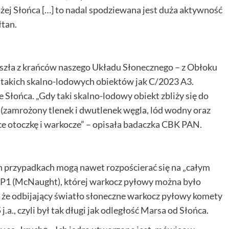
iżej Słońca […] to nadal spodziewana jest duża aktywność
łtan.
ła z krańców naszego Układu Słonecznego – z Obłoku
ny takich skalno-lodowych obiektów jak C/2023 A3.
e Słońca. „Gdy taki skalno-lodowy obiekt zbliży się do
y (zamrożony tlenek i dwutlenek węgla, lód wodny oraz
cące otoczkę i warkocze” – opisała badaczka CBK PAN.
h przypadkach mogą nawet rozpościerać się na „całym
 P1 (McNaught), której warkocz pyłowy można było
 że odbijający światło słoneczne warkocz pyłowy komety
a., czyli był tak długi jak odległość Marsa od Słońca.