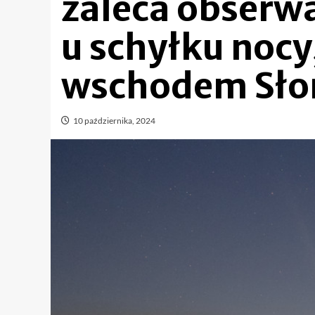
zaleca obserwa
u schyłku nocy
wschodem Sło
10 października, 2024