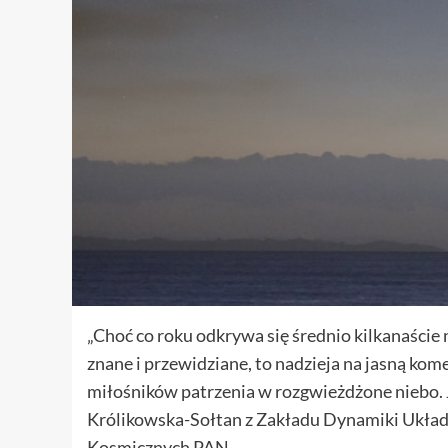
„Choć co roku odkrywa się średnio kilkanaście 
znane i przewidziane, to nadzieja na jasną kome
miłośników patrzenia w rozgwieżdżone niebo. 
Królikowska-Sołtan z Zakładu Dynamiki Układ
Kosmicznych PAN.