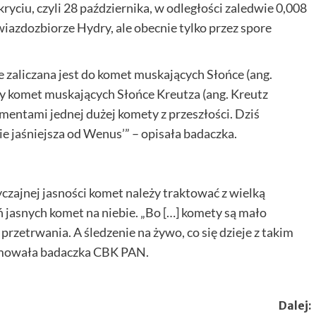
ryciu, czyli 28 października, w odległości zaledwie 0,008
gwiazdozbiorze Hydry, ale obecnie tylko przez spore
że zaliczana jest do komet muskających Słońce (ang.
y komet muskających Słońce Kreutza (ang. Kreutz
mentami jednej dużej komety z przeszłości. Dziś
dzie jaśniejsza od Wenus’” – opisała badaczka.
zajnej jasności komet należy traktować z wielką
 jasnych komet na niebie. „Bo […] komety są mało
rzetrwania. A śledzenie na żywo, co się dzieje z takim
sumowała badaczka CBK PAN.
Dalej: