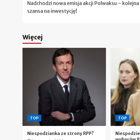
Nadchodzi nowa emisja akcji Polwaksu – kolejna
wpisy
szansa na inwestycję!
Więcej
TOP
TOP
Niespodzianka ze strony RPP?
Niespodzi
wyborów P