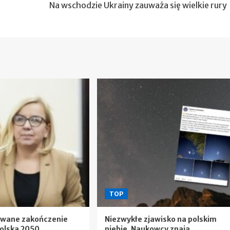
Na wschodzie Ukrainy zauważa się wielkie rury
TOP
ewane zakończenie
Niezwykłe zjawisko na polskim
olska 2050.
niebie. Naukowcy znają