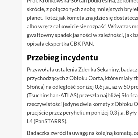
Prof. Królikowska-Sołtan podkreśliła, że komet
skrócie, z połączonych z sobą mniejszych bryłe
planet. Toteż jak kometa znajdzie się dostatecz
albo wręcz całkowicie się rozpaść. Wówczas m
gwałtowny spadek jasności w zależności, jak b
opisała ekspertka CBK PAN.
Przebieg incydentu
Przywołała ustalenia Zdenka Sekaniny, badacza
przychodzących z Obłoku Oorta, które miały zbl
Słońca) na odległość poniżej 0,6 j.a., aż w 50 
(Tsuchinshan-ATLAS) przeszła najbliżej Słońca 
rzeczywistości jedyne dwie komety z Obłoku O
przejście przez peryhelium poniżej 0,3 j.a. B
L4 (PanSTARRS).
Badaczka zwróciła uwagę na kolejną kometę, od