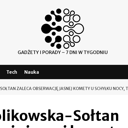
GADŻETY I PORADY – 7 DNI W TYGODNIU
Tech
Nauka
SOŁTAN ZALECA OBSERWACJĘ JASNEJ KOMETY U SCHYŁKU NOCY,
́likowska-Sołtan