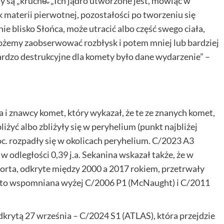
y są „kruche̶. „Ich jądro utworzone jest, mówiąc w
k materii pierwotnej, pozostałości po tworzeniu się
nie blisko Słońca, może utracić albo część swego ciała,
ożemy zaobserwować rozbłysk i potem mniej lub bardziej
ardzo destrukcyjne dla komety było dane wydarzenie” –
 i znawcy komet, który wykazał, że te ze znanych komet,
iżyć albo zbliżyły się w peryhelium (punkt najbliżej
proc. rozpadły się w okolicach peryhelium. C/2023 A3
w odległości 0,39 j.a. Sekanina wskazał także, że w
orta, odkryte między 2000 a 2017 rokiem, przetrwały
yły to wspomniana wyżej C/2006 P1 (McNaught) i C/2011
krytą 27 września – C/2024 S1 (ATLAS), która przejdzie