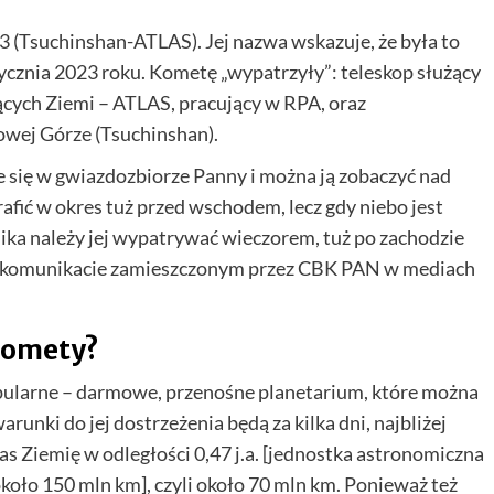
 (Tsuchinshan-ATLAS). Jej nazwa wskazuje, że była to
ycznia 2023 roku. Kometę „wypatrzyły”: teleskop służący
cych Ziemi – ATLAS, pracujący w RPA, oraz
wej Górze (Tsuchinshan).
 się w gwiazdozbiorze Panny i można ją zobaczyć nad
rafić w okres tuż przed wschodem, lecz gdy niebo jest
nika należy jej wypatrywać wieczorem, tuż po zachodzie
 w komunikacie zamieszczonym przez CBK PAN w mediach
komety?
pularne – darmowe, przenośne planetarium, które można
runki do jej dostrzeżenia będą za kilka dni, najbliżej
s Ziemię w odległości 0,47 j.a. [jednostka astronomiczna
koło 150 mln km], czyli około 70 mln km. Ponieważ też