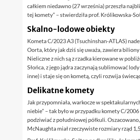
całkiem niedawno (27 września) przeszła najbl
tej komety” – stwierdziła prof. Królikowska-So
Skalno-lodowe obiekty
Kometa C/2023 A3 (Tsuchinshan-ATLAS) nadesz
Oorta, który jak dziś się uważa, zawiera bilio
Nieliczne z nich są z rzadka kierowane w pobliż
Słońca, z jego jądra zaczynają sublimować lod
inne) i staje się on kometą, czyli rozwija świe
Delikatne komety
Jak przypomniała, warkocze w spektakularnyc
niebie” – tak było w przypadku komety C/2006
podziwiać z południowej półkuli. Oszacowano,
McNaughta miał rzeczywiste rozmiary rząd 1,5 j.