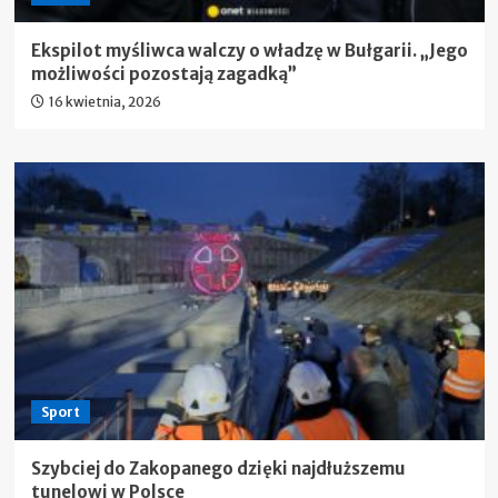
Ekspilot myśliwca walczy o władzę w Bułgarii. „Jego
możliwości pozostają zagadką”
16 kwietnia, 2026
Sport
Szybciej do Zakopanego dzięki najdłuższemu
tunelowi w Polsce