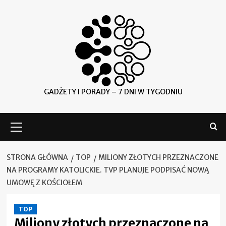
Skip
to
content
GADŻETY I PORADY – 7 DNI W TYGODNIU
Menu
główne
STRONA GŁÓWNA
TOP
MILIONY ZŁOTYCH PRZEZNACZONE
NA PROGRAMY KATOLICKIE. TVP PLANUJE PODPISAĆ NOWĄ
UMOWĘ Z KOŚCIOŁEM
TOP
Miliony złotych przeznaczone na