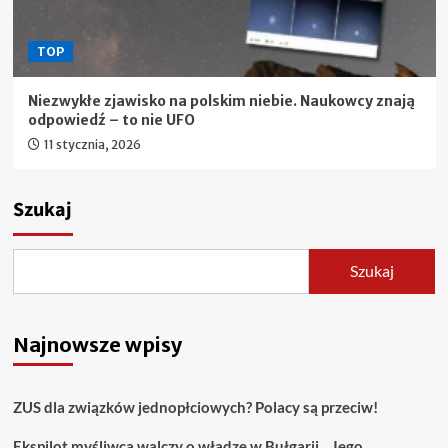
TOP
Niezwykłe zjawisko na polskim niebie. Naukowcy znają
odpowiedź – to nie UFO
11 stycznia, 2026
Szukaj
Szukaj
Najnowsze wpisy
ZUS dla związków jednopłciowych? Polacy są przeciw!
Ekspilot myśliwca walczy o władzę w Bułgarii. „Jego