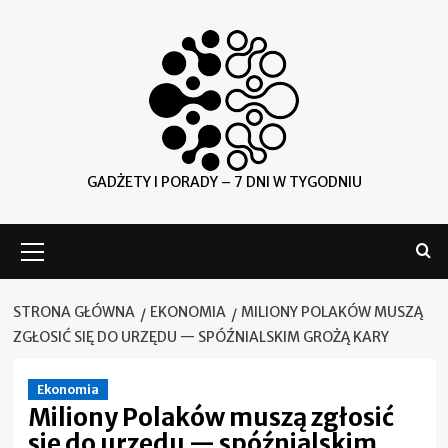
Skip
to
content
GADŻETY I PORADY – 7 DNI W TYGODNIU
Menu
główne
STRONA GŁÓWNA
EKONOMIA
MILIONY POLAKÓW MUSZĄ
ZGŁOSIĆ SIĘ DO URZĘDU — SPÓŹNIALSKIM GROŻĄ KARY
Ekonomia
Miliony Polaków muszą zgłosić
się do urzędu — spóźnialskim