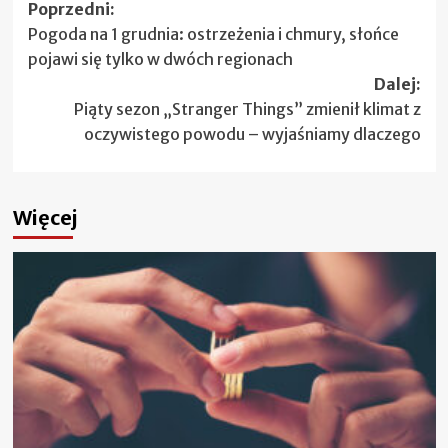
Zobacz
Poprzedni:
Pogoda na 1 grudnia: ostrzeżenia i chmury, słońce
wpisy
pojawi się tylko w dwóch regionach
Dalej:
Piąty sezon „Stranger Things” zmienił klimat z
oczywistego powodu – wyjaśniamy dlaczego
Więcej