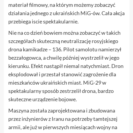
materiał filmowy, na którym możemy zobaczyć
działania jednego z ukraińskich MiG-ów. Cała akcja
przebiega iscie spektakularnie.
Nie na co dzień bowiem można zobaczyć w takich
szczegółach skuteczną neutralizację rosyjskiego
drona kamikadze – 136. Pilot samolotu namierzył
bezzałogowca, a chwilę później wystrzelił w jego
kierunku. Efekt nastąpił niemal natychmiast. Dron
eksplodował i przestał stanowić zagrożenie dla
mieszkańców ukraińskich miast. MiG-29 w
spektakularny sposób zestrzelił drona, bardzo
skuteczne urządzenie bojowe.
Maszyna została zaprojektowana i zbudowana
przez inżynierów z Iranu na potrzeby tamtejszej
armii, ale już w pierwszych miesiącach wojny na