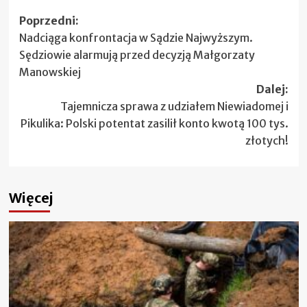
Zobacz
Poprzedni:
Nadciąga konfrontacja w Sądzie Najwyższym.
wpisy
Sędziowie alarmują przed decyzją Małgorzaty
Manowskiej
Dalej:
Tajemnicza sprawa z udziałem Niewiadomej i
Pikulika: Polski potentat zasilił konto kwotą 100 tys.
złotych!
Więcej