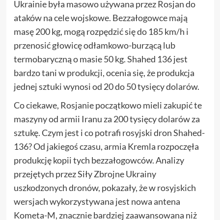
Ukrainie była masowo używana przez Rosjan do
ataków na cele wojskowe. Bezzałogowce mają
masę 200 kg, mogą rozpędzić się do 185 km/h i
przenosić głowicę odłamkowo-burzącą lub
termobaryczną o masie 50 kg. Shahed 136 jest
bardzo tani w produkcji, ocenia się, że produkcja
jednej sztuki wynosi od 20 do 50 tysięcy dolarów.
Co ciekawe, Rosjanie początkowo mieli zakupić te
maszyny od armii Iranu za 200 tysięcy dolarów za
sztukę. Czym jest i co potrafi rosyjski dron Shahed-
136? Od jakiegoś czasu, armia Kremla rozpoczęła
produkcję kopii tych bezzałogowców. Analizy
przejętych przez Siły Zbrojne Ukrainy
uszkodzonych dronów, pokazały, że w rosyjskich
wersjach wykorzystywana jest nowa antena
Kometa-M, znacznie bardziej zaawansowana niż