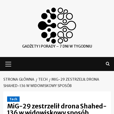
Skip
to
content
GADŻETY I PORADY – 7 DNI W TYGODNIU
Menu
główne
STRONA GŁÓWNA
TECH
MIG-29 ZESTRZELIŁ DRONA
SHAHED-136 W WIDOWISKOWY SPOSÓB
Tech
MiG-29 zestrzelił drona Shahed-
136 w widowiskowy sposób