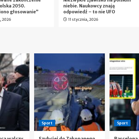
ewane zakończenie
Niezwykłe zjawisko na polskim
olska 2050.
niebie. Naukowcy znają
iono głosowanie”
odpowiedź – to nie UFO
a, 2026
11 stycznia, 2026
Sport
Sport
wca walczy
Szybciej do Zakopanego
Barcelona