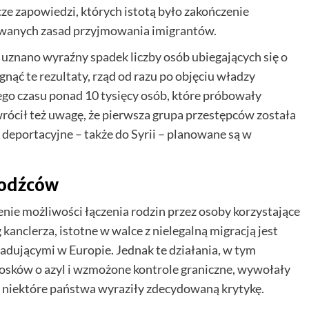
e zapowiedzi, których istotą było zakończenie
kowanych zasad przyjmowania imigrantów.
uznano wyraźny spadek liczby osób ubiegających się o
gnąć te rezultaty, rząd od razu po objęciu władzy
tego czasu ponad 10 tysięcy osób, które próbowały
zwrócił też uwagę, że pierwsza grupa przestępców została
 deportacyjne – także do Syrii – planowane są w
hodźców
nie możliwości łączenia rodzin przez osoby korzystające
kanclerza, istotne w walce z nielegalną migracją jest
iadującymi w Europie. Jednak te działania, w tym
iosków o azyl i wzmożone kontrole graniczne, wywołały
 niektóre państwa wyraziły zdecydowaną krytykę.