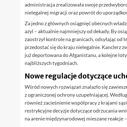
administracja zrealizowała swoje przedwyborcz
nielegalnej migracji oraz powrót do uporząd
Za jedno z głównych osiągnięć obecnych władz 
azyl – aktualnie najmniejszy od dekady. By osią
zaostrzył kontrole na granicach, odsyłając od 
przedostać się do kraju nielegalnie. Kanclerz 
już deportowana do Afganistanu, a kolejne loty
najbliższych tygodniach.
Nowe regulacje dotyczące uc
Wśród nowych rozwiązań znalazło się zawiesze
z ograniczonej ochrony uzupełniającej. Według 
również zacieśnienie współpracy z krajami sąs
restrykcyjne decyzje dotyczące odrzucania wn
na arenie międzynarodowej mieszane reakcje –