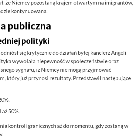
ał, że Niemcy pozostaną krajem otwartym na imigrantów,
będzie kontynuowana.
ia publiczna
dniej polityki
dniósł się krytycznie do działań byłej kanclerz Angeli
olityka wywołała niepewność w społeczeństwie oraz
asnego sygnału, iż Niemcy nie mogą przyjmować
 który już przynosi rezultaty. Przedstawił następujące
 20%.
 aż 50%.
nia kontroli granicznych aż do momentu, gdy zostaną w
y.