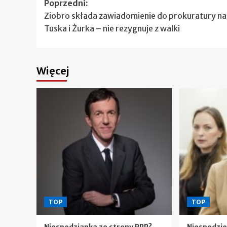
Zobacz
Poprzedni:
Ziobro składa zawiadomienie do prokuratury na
wpisy
Tuska i Żurka – nie rezygnuje z walki
Więcej
TOP
TOP