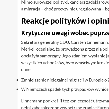
Mimo surowszej polityki, kanclerz zadeklarow
a migracja – choć precyzyjnie uregulowana – 
Reakcje polityków i opin
Krytyczne uwagi wobec poprze
Sekretarz generalny CDU, Carsten Linnemann, o
Merkel, oceniając, że prowadzona przez nią p
obciążyła samorządy. Jego zdaniem wysłanie j
wszystkich uchodźców, było właściwym krokiem,
dane:
Zmniejszenie nielegalnej migracji w Europie o
W Niemczech spadek tych przypadków wyniósł
Linnemann podkreślił też konieczność utrzyma
pełni zabezpieczone zewnętrzne granice Europ