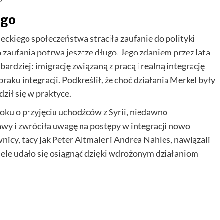
ego
ckiego społeczeństwa straciła zaufanie do polityki
 zaufania potrwa jeszcze długo. Jego zdaniem przez lata
ardziej: imigrację związaną z pracą i realną integrację
raku integracji. Podkreślił, że choć działania Merkel były
ził się w praktyce.
roku o przyjęciu uchodźców z Syrii, niedawno
awy i zwróciła uwagę na postępy w integracji nowo
icy, tacy jak Peter Altmaier i Andrea Nahles, nawiązali
 wiele udało się osiągnąć dzięki wdrożonym działaniom