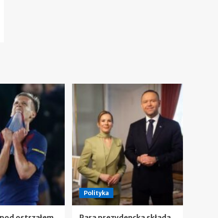
Polityka
 pod ostrzałem.
Para prezydencka składa