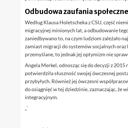
Odbudowa zaufania społeczn
Według Klausa Holetscheka z CSU, część niemie
migracyjnej minionych lat, a odbudowanie tego
zaniedbywano to, na czym ludziom zależało najb
zamiast migracji do systemów socjalnych oraz b
przemyślane, to jednak jej optymizm nie sprawd
Angela Merkel, odnosząc się do decyzji z 2015 
potwierdziła słuszność swojej ówczesnej post
przybyłych. Również jej ówczesni współpracown
do osiągnięć w tej dziedzinie, zaznaczając, że
integracyjnym.
„`