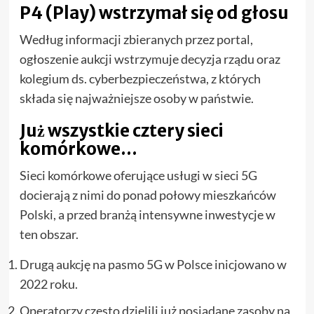
P4 (Play) wstrzymał się od głosu
Według informacji zbieranych przez portal,
ogłoszenie aukcji wstrzymuje decyzja rządu oraz
kolegium ds. cyberbezpieczeństwa, z których
składa się najważniejsze osoby w państwie.
Już wszystkie cztery sieci
komórkowe…
Sieci komórkowe oferujące usługi w sieci 5G
docierają z nimi do ponad połowy mieszkańców
Polski, a przed branżą intensywne inwestycje w
ten obszar.
Drugą aukcję na pasmo 5G w Polsce inicjowano w
2022 roku.
Operatorzy często dzielili już posiadane zasoby na