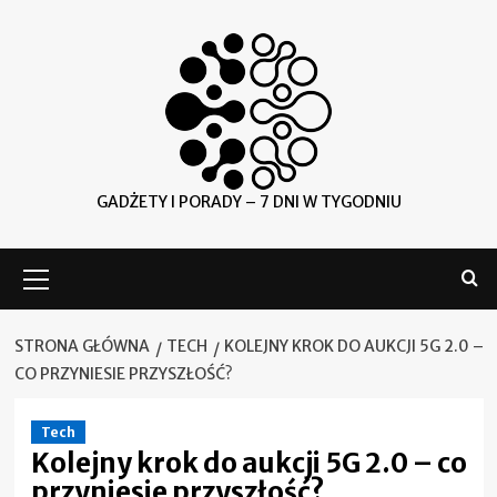
Skip
to
content
GADŻETY I PORADY – 7 DNI W TYGODNIU
Menu
główne
STRONA GŁÓWNA
TECH
KOLEJNY KROK DO AUKCJI 5G 2.0 –
CO PRZYNIESIE PRZYSZŁOŚĆ?
Tech
Kolejny krok do aukcji 5G 2.0 – co
przyniesie przyszłość?