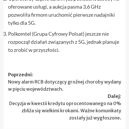
oferowane usługi, a aukcja pasma 3,6 GHz
pozwoliła firmom uruchomić pierwsze nadajniki
tylko dla 5G.
Polkomtel (Grupa Cyfrowy Polsat) jeszcze nie
rozpoczął działań związanych z 5G, jednak planuje
to zrobić w przyszłości.
Zobacz
Poprzedni:
Nowy alarm RCB dotyczący groźnej choroby wydany
wpisy
w pięciu województwach.
Dalej:
Decyzja w kwestii kredytu oprocentowanego na 0%
zbliża się wielkimi krokami. Ważne komunikaty
zostały już wygłoszone.