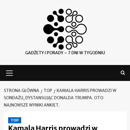
Skip
to
content
GADŻETY I PORADY – 7 DNI W TYGODNIU
Menu
główne
STRONA GŁÓWNA
TOP
KAMALA HARRIS PROWADZI W
SONDAŻU, DYSTANSUJĄC DONALDA TRUMPA. OTO
NAJNOWSZE WYNIKI ANKIET.
TOP
Kamala Harris prowadzi w