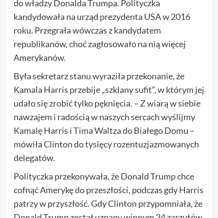
do władzy Donalda Trumpa. Polityczka
kandydowała na urząd prezydenta USA w 2016
roku. Przegrała wówczas z kandydatem
republikanów, choć zagłosowało na nią więcej
Amerykanów.
Była sekretarz stanu wyraziła przekonanie, że
Kamala Harris przebije „szklany sufit”, w którym jej
udało się zrobić tylko pęknięcia. – Z wiarą w siebie
nawzajem i radością w naszych sercach wyślijmy
Kamalę Harris i Tima Waltza do Białego Domu –
mówiła Clinton do tysięcy rozentuzjazmowanych
delegatów.
Polityczka przekonywała, że Donald Trump chce
cofnąć Amerykę do przeszłości, podczas gdy Harris
patrzy w przyszłość. Gdy Clinton przypomniała, że
Donald Trump został uznany winnym 34 zarzutów