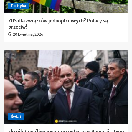
Polityka
ZUS dla związków jednopłciowych? Polacy są
przeciw!
20 kwietnia, 2026
Świat
Ekspilot myśliwca walczy o władzę w Bułgarii. „Jego