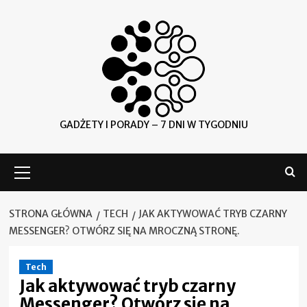
Skip
to
content
GADŻETY I PORADY – 7 DNI W TYGODNIU
Menu
główne
STRONA GŁÓWNA
TECH
JAK AKTYWOWAĆ TRYB CZARNY
MESSENGER? OTWÓRZ SIĘ NA MROCZNĄ STRONĘ.
Tech
Jak aktywować tryb czarny
Messenger? Otwórz się na