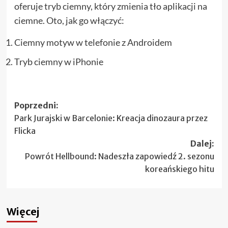
oferuje tryb ciemny, który zmienia tło aplikacji na
ciemne. Oto, jak go włączyć:
Ciemny motyw w telefonie z Androidem
Tryb ciemny w iPhonie
Zobacz
Poprzedni:
Park Jurajski w Barcelonie: Kreacja dinozaura przez
wpisy
Flicka
Dalej:
Powrót Hellbound: Nadeszła zapowiedź 2. sezonu
koreańskiego hitu
Więcej